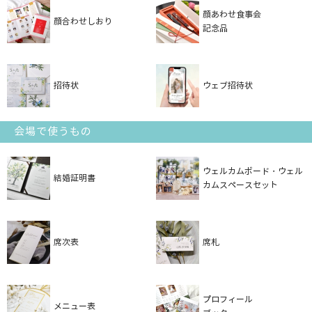
顔あわせ食事会
顔合わせしおり
記念品
招待状
ウェブ招待状
会場で使うもの
ウェルカムボード・ウェル
結婚証明書
カムスペースセット
席次表
席札
プロフィール
メニュー表