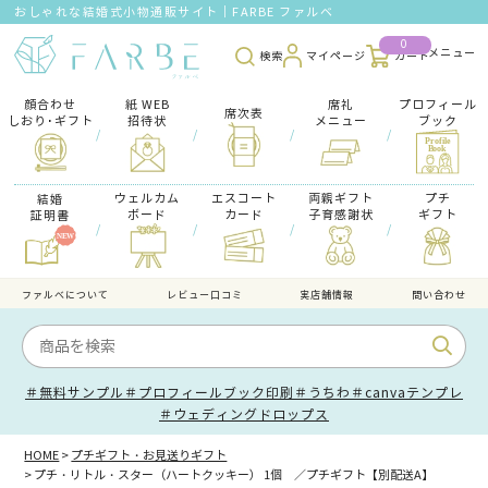
おしゃれな結婚式小物通販サイト｜FARBE ファルベ
0
検索
マイページ
カート
顔合わせ
紙 WEB
席礼
プロフィール
席次表
しおり･ギフト
招待状
メニュー
ブック
/
/
/
/
ウェルカム
エスコート
両親ギフト
プチ
結婚
ボード
カード
子育感謝状
ギフト
証明書
/
/
/
/
ファルべについて
レビュー口コミ
実店舗情報
問い合わせ
＃無料サンプル
＃プロフィールブック印刷
＃うちわ
＃canvaテンプレ
＃ウェディングドロップス
HOME
プチギフト・お見送りギフト
プチ・リトル・スター（ハートクッキー） 1個 ／プチギフト【別配送A】