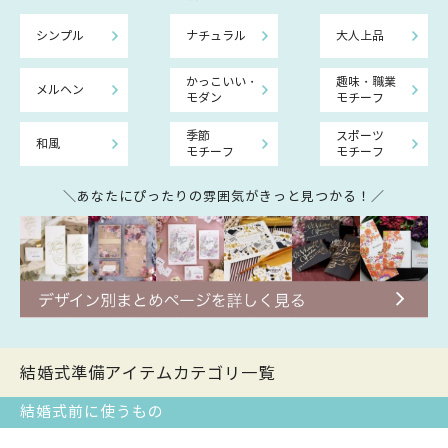
シンプル
ナチュラル
大人上品
かっこいい・
趣味・職業
メルヘン
モダン
モチーフ
季節
スポーツ
和風
モチーフ
モチーフ
＼あなたにぴったりの雰囲気がきっと見つかる！／
結婚式準備アイテムカテゴリ一覧
結婚式前に使うもの