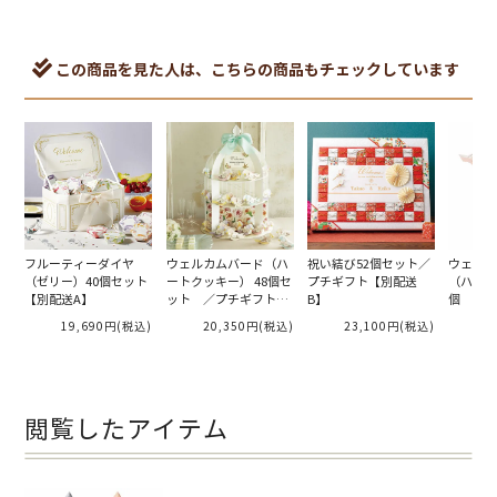
この商品を見た人は、こちらの商品もチェックしています
フルーティーダイヤ
ウェルカムバード（ハ
祝い結び52個セット／
ウェルカ
（ゼリー）40個セット
ートクッキー） 48個セ
プチギフト【別配送
（ハート
【別配送A】
ット ／プチギフト
B】
個 ／プ
【別配送A】
配送A】
19,690円
(税込)
20,350円
(税込)
23,100円
(税込)
閲覧したアイテム