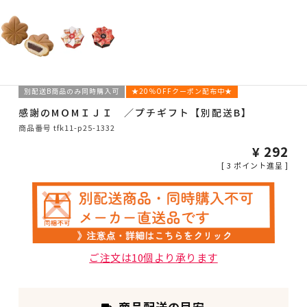
別配送B商品のみ同時購入可
★20％OFFクーポン配布中★
感謝のMＯMＩＪＩ ／プチギフト【別配送B】
商品番号
tfk11-p25-1332
¥
292
[
3
ポイント進呈 ]
ご注文は10個より承ります