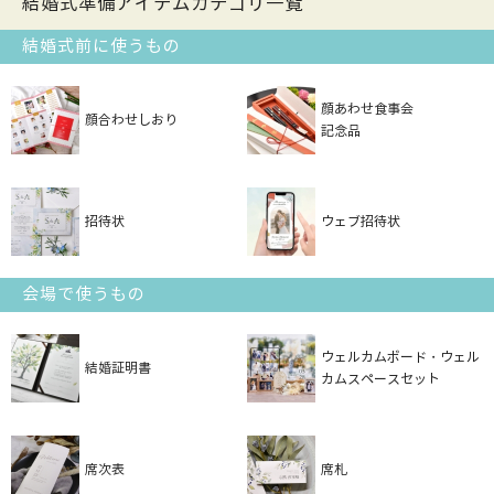
結婚式準備アイテムカテゴリ一覧
結婚式前に使うもの
顔あわせ食事会
顔合わせしおり
記念品
招待状
ウェブ招待状
会場で使うもの
ウェルカムボード・ウェル
結婚証明書
カムスペースセット
席次表
席札