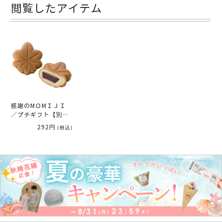
閲覧したアイテム
感謝のMＯMＩＪＩ
／プチギフト【別配
送B】
292円
(税込)