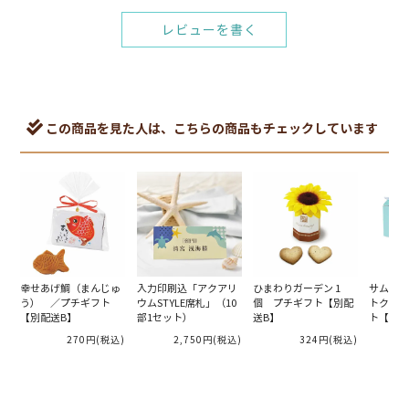
レビューを書く
この商品を見た人は、こちらの商品もチェックしています
幸せあげ鯛（まんじゅ
入力印刷込「アクアリ
ひまわりガーデン 1
サムシン
う） ／プチギフト
ウムSTYLE席札」（10
個 プチギフト【別配
トクッキ
【別配送B】
部1セット）
送B】
ト【別配
270円
(税込)
2,750円
(税込)
324円
(税込)