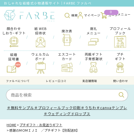
おしゃれな結婚式小物通販サイト｜FARBE ファルベ
0
検索
マイページ
カート
顔合わせ
紙 WEB
席礼
プロフィール
席次表
しおり･ギフト
招待状
メニュー
ブック
/
/
/
/
ウェルカム
エスコート
両親ギフト
プチ
結婚
ボード
カード
子育感謝状
ギフト
証明書
/
/
/
/
ファルべについて
レビュー口コミ
実店舗情報
問い合わせ
＃無料サンプル
＃プロフィールブック印刷
＃うちわ
＃canvaテンプレ
＃ウェディングドロップス
HOME
プチギフト・お見送りギフト
感謝のMＯMＩＪＩ ／プチギフト【別配送B】