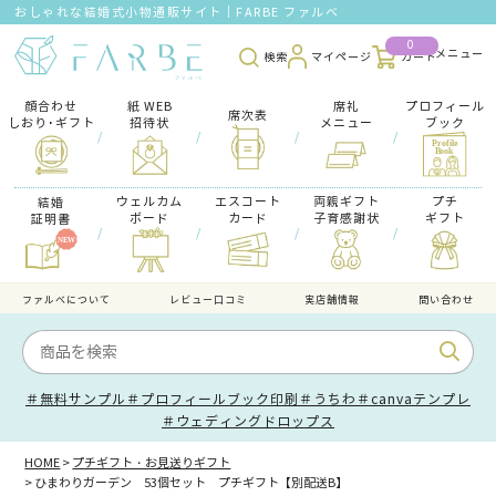
おしゃれな結婚式小物通販サイト｜FARBE ファルベ
0
検索
マイページ
カート
顔合わせ
紙 WEB
席礼
プロフィール
席次表
しおり･ギフト
招待状
メニュー
ブック
/
/
/
/
ウェルカム
エスコート
両親ギフト
プチ
結婚
ボード
カード
子育感謝状
ギフト
証明書
/
/
/
/
ファルべについて
レビュー口コミ
実店舗情報
問い合わせ
＃無料サンプル
＃プロフィールブック印刷
＃うちわ
＃canvaテンプレ
＃ウェディングドロップス
HOME
プチギフト・お見送りギフト
ひまわりガーデン 53個セット プチギフト【別配送B】