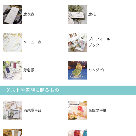
席次表
席札
プロフィール
メニュー表
ブック
芳名帳
リングピロー
ゲストや家族に贈るもの
両親贈呈品
花嫁の手紙