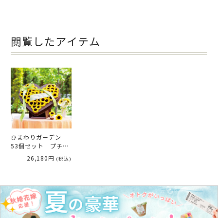
トベア「キャメリーマ
リアージュ 男の子」 両
親へのプレゼント
閲覧したアイテム
ひまわりガーデン
53個セット プチギ
フト【別配送B】
26,180円
(税込)