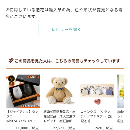
※使用している造花は輸入品の為、色や形状が変更となる場
合がございます。
レビューを書く
この商品を見た人は、こちらの商品もチェックしています
【ジャイアンツ】タン
結婚式両親贈呈品・出
ニャンクス (クラン
Soleil
ブラー
産記念品・成人式逆プ
チ）／プチギフト【別
ット／プ
White&Black（ペア）
レゼント・初任給ギフ
配送B】
配送A】
［別配送J］
ト・体重ベア・ウェイ
11,000円
(税込)
22,572円
(税込)
249円
(税込)
2