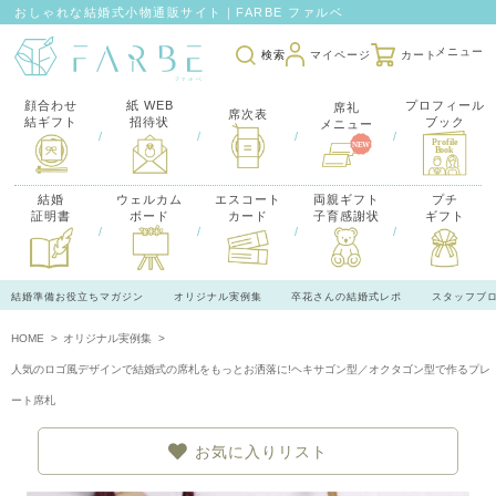
おしゃれな結婚式小物通販サイト｜FARBE ファルベ
検索
マイページ
カート
顔合わせ
紙 WEB
プロフィール
席礼
席次表
結ギフト
招待状
ブック
メニュー
/
/
/
/
結婚
ウェルカム
エスコート
両親ギフト
プチ
証明書
ボード
カード
子育感謝状
ギフト
/
/
/
/
結婚準備お役立ちマガジン
オリジナル実例集
卒花さんの結婚式レポ
スタッフブ
HOME
オリジナル実例集
人気のロゴ風デザインで結婚式の席札をもっとお洒落に!ヘキサゴン型／オクタゴン型で作るプレ
ート席札
お気に入りリスト