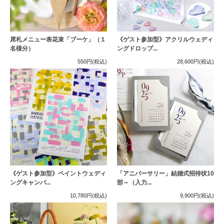
席札メニュー表花束「ブーケ」（１
《ゲスト参加型》アクリルウェディ
名様分）
ングドロップ...
550円
(税込)
28,600円
(税込)
《ゲスト参加型》ペイントウェディ
「アニバーサリー」結婚式招待状10
ングキャンバ...
部～（入力...
10,780円
(税込)
9,900円
(税込)