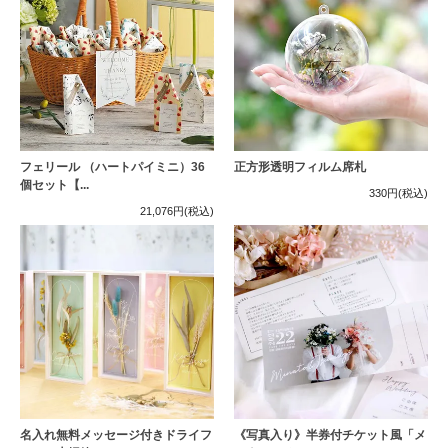
フェリール （ハートパイミニ）36
正方形透明フィルム席札
個セット【...
330円
(税込)
21,076円
(税込)
名入れ無料メッセージ付きドライフ
《写真入り》半券付チケット風「メ