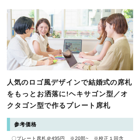
人気のロゴ風デザインで結婚式の席札
をもっとお洒落に!ヘキサゴン型／オ
クタゴン型で作るプレート席札
参考価格
〇プレート席札＠495円 ※20部~ ※校正１回含