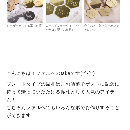
レーザーカット加工した席
ゴールドミラータイプ／ヘ
穴をあけて好きなリボンで
高級
札
キサゴン型（六角形）
アレンジ
デに
こんにちは！
ファルベ
のtakeです(*^-^*)
プレートタイプの席札は、お洒落でゲストに記念に
持って帰っていただける席札として人気のアイテ
ム！
もちろんファルベでもいろんな形でお作りすること
ができます。