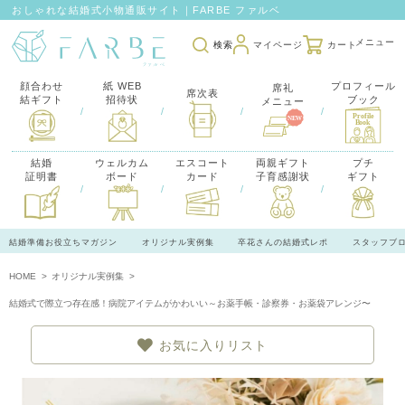
おしゃれな結婚式小物通販サイト｜FARBE ファルベ
検索
マイページ
カート
顔合わせ
紙 WEB
プロフィール
席礼
席次表
結ギフト
招待状
ブック
メニュー
/
/
/
/
結婚
ウェルカム
エスコート
両親ギフト
プチ
証明書
ボード
カード
子育感謝状
ギフト
/
/
/
/
結婚準備お役立ちマガジン
オリジナル実例集
卒花さんの結婚式レポ
スタッフブ
HOME
オリジナル実例集
結婚式で際立つ存在感！病院アイテムがかわいい～お薬手帳・診察券・お薬袋アレンジ〜
お気に入りリスト