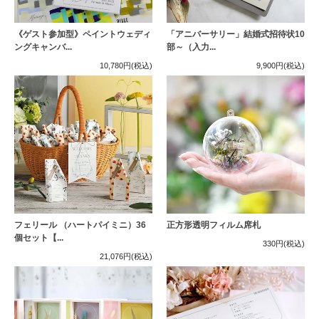
《ゲスト参加型》ペイントウェディ
「アニバーサリー」結婚式招待状10
ングキャンバ...
部～（入力...
10,780円
(税込)
9,900円
(税込)
フェリール （ハートパイミニ）36
正方形透明フィルム席札
個セット【...
330円
(税込)
21,076円
(税込)