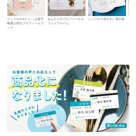
ピンクがかわいい！お薬手
おふたりのプロフィール＆
シンプルで見やすい席次表
新郎
帳風の席次プロフィールブ
フォトアルバム
いい
ック