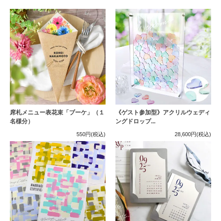
席札メニュー表花束「ブーケ」（１
《ゲスト参加型》アクリルウェディ
名様分）
ングドロップ...
550円
(税込)
28,600円
(税込)