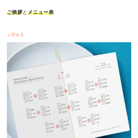
ご挨拶
と
メニュー表
✓P4-5