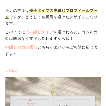
最近の主流は
冊子タイプの中綴じプロフィールブッ
ク
ですが、どうしても折目を避けたデザインになり
ます。
このように
ゴム綴じタイプ
を選ばれると、ゴムを外
せば問題なく文字も見れますからね！
中綴じorゴム綴じ
どちらがよいかもご相談に応じま
すよ♪
✓P6-7