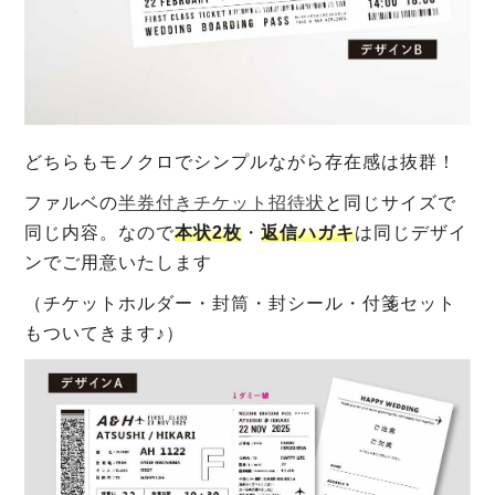
どちらもモノクロでシンプルながら存在感は抜群！
ファルベの
半券付きチケット招待状
と同じサイズで
同じ内容。なので
本状2枚
・
返信ハガキ
は同じデザイ
ンでご用意いたします
（チケットホルダー・封筒・封シール・付箋セット
もついてきます♪）