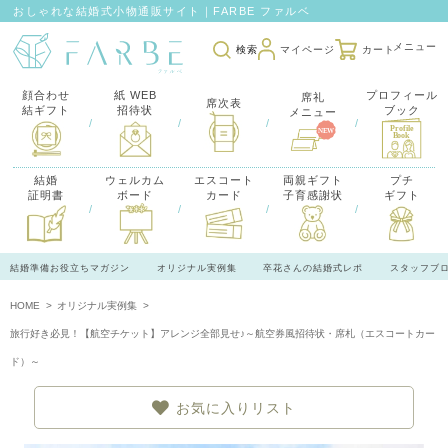
おしゃれな結婚式小物通販サイト｜FARBE ファルベ
検索
マイページ
カート
顔合わせ
紙 WEB
プロフィール
席礼
席次表
結ギフト
招待状
ブック
メニュー
/
/
/
/
結婚
ウェルカム
エスコート
両親ギフト
プチ
証明書
ボード
カード
子育感謝状
ギフト
/
/
/
/
結婚準備お役立ちマガジン
オリジナル実例集
卒花さんの結婚式レポ
スタッフブ
HOME
オリジナル実例集
旅行好き必見！【航空チケット】アレンジ全部見せ♪～航空券風招待状・席札（エスコートカー
ド）～
お気に入りリスト