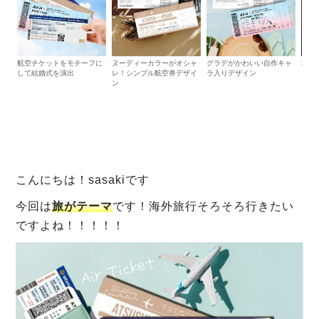
航空チケットをモチーフに
ヌーディーカラーがオシャ
グラデがかわいい自作キャ
和婚
して結婚式を演出
レ！シンプル航空券デザイ
ラ入りデザイン
り航
ン
こんにちは！sasakiです
今回は
旅がテーマ
です！海外旅行そろそろ行きたい
ですよね！！！！！