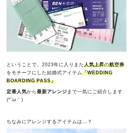
ということで、2023年に入りまた
人気上昇
の
航空券
をモチーフにした結婚式アイテム
「WEDDING
BOARDING PASS」
定番人気
から
最新アレンジ
まで一気にご紹介します
(*´ω｀)
ちなみにアレンジするアイテムは…？