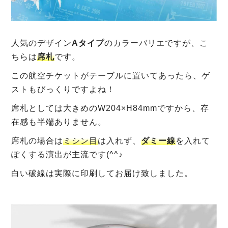
人気のデザイン
Aタイプ
のカラーバリエですが、こ
ちらは
席札
です。
この航空チケットがテーブルに置いてあったら、ゲ
ストもびっくりですよね！
席札としては大きめのW204×H84mmですから、存
在感も半端ありません。
席札の場合は
ミシン目
は入れず、
ダミー線
を入れて
ぽくする演出が主流です(^^♪
白い破線は実際に印刷してお届け致しました。