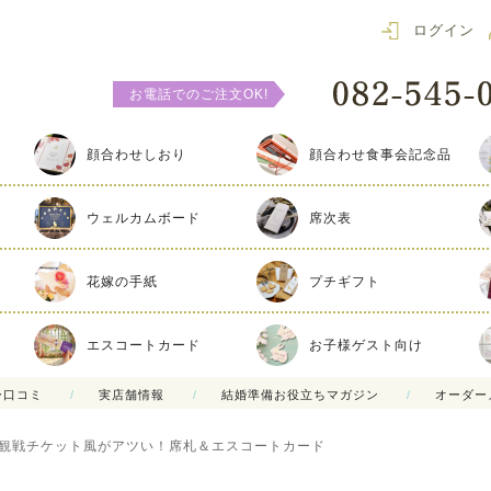
ログイン
お電話でのご注文OK!
顔合わせしおり
顔合わせ食事会記念品
ウェルカムボード
席次表
花嫁の手紙
プチギフト
エスコートカード
お子様ゲスト向け
ー口コミ
実店舗情報
結婚準備お役立ちマガジン
オーダー
観戦チケット風がアツい！席札＆エスコートカード