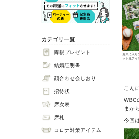
カテゴリ一覧
両親プレゼント
お気に入り
ット風アイ
結婚証明書
顔合わせ会しおり
こんに
招待状
WB
席次表
まか
席札
今回
コロナ対策アイテム