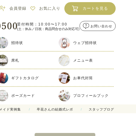
会員登録
お気に入り
カートを見る
受付時間：10:00〜17:00
お問い合わせ
(土：休み／日祝：商品問合せのみ対応可)
招待状
ウェブ招待状
席札
メニュー表
ギフトカタログ
お車代封筒
ポーズカード
プロフィールブック
メイド実例集
卒花さんの結婚式レポ
スタッフブログ