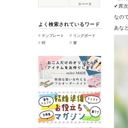
スペース
✔︎席
なの
よく検索されているワード
あな
#
テンプレート
#
リングボード
#
枡
#
箸