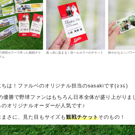
の球団カラーで作った観戦チケ
真っ赤に染まる！赤ヘルカラーのチケット
鮮やかなエンパワ
テム
ちは！ファルベのオリジナル担当のsasakiです(≧з≦)
Cの優勝で野球ファンはもちろん日本全体が盛り上がりま
らのオリジナルオーダーが人気です♪
はまさに、見た目もサイズも
観戦チケット
そのもの！