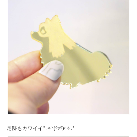
足跡もカワイイ°˖✧◝(⁰▿⁰)◜✧˖°