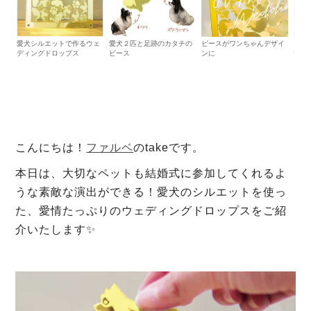
愛犬シルエットで作るウェ
愛犬２匹と足跡のカタチの
ピースがワンちゃんデザイ
アク
ディングドロップス
ピース
ンに
でキ
こんにちは！
ファルベ
のtakeです。
本日は、大切なペットも結婚式に参加してくれるよ
うな素敵な演出ができる！愛犬のシルエットを使っ
た、愛情たっぷりのウェディングドロップスをご紹
介いたします✨