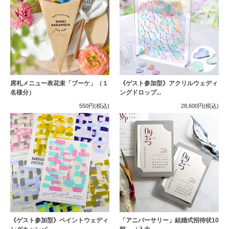
席札メニュー表花束「ブーケ」（１
《ゲスト参加型》アクリルウェディ
名様分）
ングドロップ...
550円
(税込)
28,600円
(税込)
《ゲスト参加型》ペイントウェディ
「アニバーサリー」結婚式招待状10