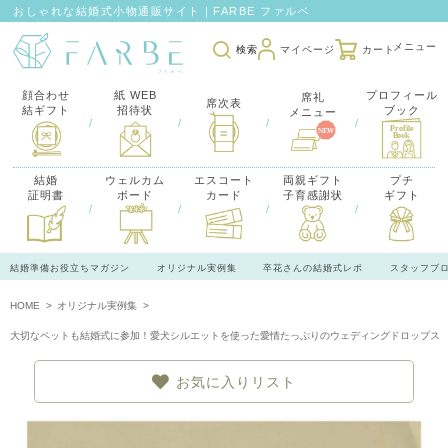
おしゃれな結婚式小物通販サイト｜FARBE ファルベ
検索
マイページ
カート
顔合わせ
紙 WEB
プロフィール
席礼
席次表
結ギフト
招待状
ブック
メニュー
/
/
/
/
結婚
ウェルカム
エスコート
両親ギフト
プチ
証明書
ボード
カード
子育感謝状
ギフト
/
/
/
/
結婚準備お役立ちマガジン
オリジナル実例集
卒花さんの結婚式レポ
スタッフブ
HOME
オリジナル実例集
大切なペットも結婚式に参加！愛犬シルエットを使った愛情たっぷりのウェディングドロップス
お気に入りリスト