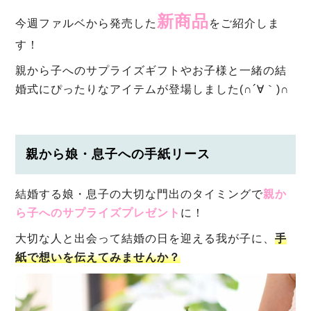
新商品
今週ファルベから発売した
をご紹介しま
す！
親から子へのサプライズギフトやお子様と一緒の結
婚式にぴったりなアイテムが登場しました(∩´∀｀)∩
親から娘・息子への手紙リース
結婚する娘・息子の大切な門出のタイミングで
親か
ら子へのサプライズプレゼント
に！
大切な人と出会って結婚の日を迎える我が子に、
手
紙で想いを伝えてみませんか？