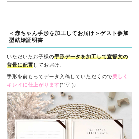
＜赤ちゃん手形を加工してお届け＞ゲスト参加
型結婚証明書
いただいたお子様の
手形データを加工して宣誓文の
背景に配置
してお届け。
手形を前もってデータ入稿していただくので
美しく
キレイに仕上がります
(*’▽’)♩