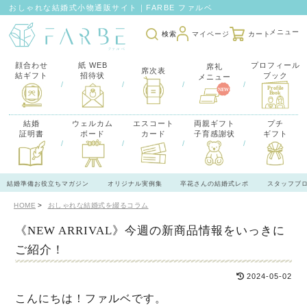
おしゃれな結婚式小物通販サイト｜FARBE ファルベ
検索
マイページ
カート
顔合わせ
紙 WEB
プロフィール
席礼
席次表
結ギフト
招待状
ブック
メニュー
/
/
/
/
結婚
ウェルカム
エスコート
両親ギフト
プチ
証明書
ボード
カード
子育感謝状
ギフト
/
/
/
/
結婚準備お役立ちマガジン
オリジナル実例集
卒花さんの結婚式レポ
スタッフブ
HOME
おしゃれな結婚式を綴るコラム
《NEW ARRIVAL》今週の新商品情報をいっきに
ご紹介！
2024-05-02
こんにちは！ファルベです。