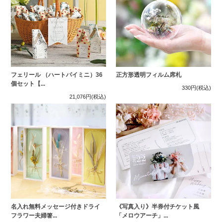
フェリール （ハートパイミニ）36
正方形透明フィルム席札
個セット【...
330円
(税込)
21,076円
(税込)
名入れ無料メッセージ付きドライ
《写真入り》半券付チケット風
フラワー夫婦箸...
「メロウアーチ」...