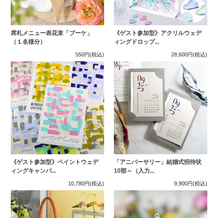
席札メニュー表花束「ブーケ」
《ゲスト参加型》アクリルウェデ
（１名様分）
ィングドロップ...
550円
(税込)
28,600円
(税込)
《ゲスト参加型》ペイントウェデ
「アニバーサリー」結婚式招待状
ィングキャンバ...
10部～（入力...
10,780円
(税込)
9,900円
(税込)