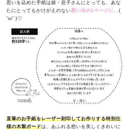
思いを込めた手紙は娘・息子さんにとっても、あな
たにとっても
かけがえのない
思い出の1ページに
…
(
˘ω˘ )♡
直筆のお手紙をレーザー刻印してお作りする特別仕
様の木製ボード
は、あふれる想いを美しくきれいに