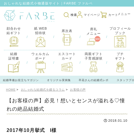
おしゃれな結婚式小物通販サイト｜FARBE ファルベ
検索
マイページ
カート
顔合わせ
紙 WEB
プロフィール
席礼
席次表
結ギフト
招待状
ブック
メニュー
/
/
/
/
結婚
ウェルカム
エスコート
両親ギフト
プチ
証明書
ボード
カード
子育感謝状
ギフト
/
/
/
/
結婚準備お役立ちマガジン
オリジナル実例集
卒花さんの結婚式レポ
スタッフブ
HOME
おしゃれな結婚式を綴るコラム
お客様の声
【お客様の声】必見！想いとセンスが溢れる♡憧
れの絶品結婚式
2018.01.10
2017年10月挙式 I様