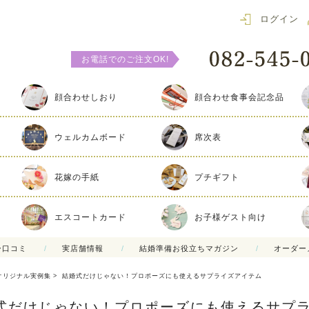
ログイン
お電話でのご注文OK!
顔合わせしおり
顔合わせ食事会記念品
ウェルカムボード
席次表
花嫁の手紙
プチギフト
エスコートカード
お子様ゲスト向け
ー口コミ
実店舗情報
結婚準備お役立ちマガジン
オーダー
オリジナル実例集
結婚式だけじゃない！プロポーズにも使えるサプライズアイテム
式だけじゃない！プロポーズにも使えるサプ