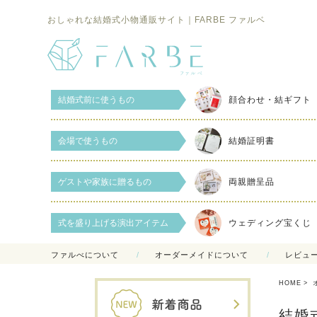
おしゃれな結婚式小物通販サイト｜FARBE ファルベ
結婚式前に使うもの
顔合わせ・結ギフト
会場で使うもの
結婚証明書
ゲストや家族に贈るもの
両親贈呈品
式を盛り上げる演出アイテム
ウェディング宝くじ
ファルべについて
オーダーメイドについて
レビュ
HOME
結婚