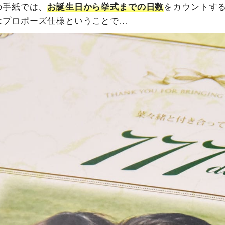
の手紙では、
お誕生日から挙式までの日数
をカウントす
はプロポーズ仕様ということで…