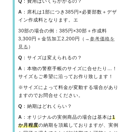
Q
：費用はいくらかかるの？
A
：席札は1部につき385円×必要部数＋デザ
イン作成料となります。エ
30部の場合の例：385円×30部＋作成料
3,300円＋金箔加工2,200円（→
参考価格を
見る
）
Q
：サイズは変えられるの？
A
：本物の警察手帳のサイズに合せたり…！
サイズもご希望に沿ってお作り致します！
※サイズによって料金が変動する場合があり
ますのでお問合せください。
Q
：納期はどれくらい？
A
：オリジナルの実例商品の場合は基本は
1
か月程度
の納期を頂戴しておりますが、実例