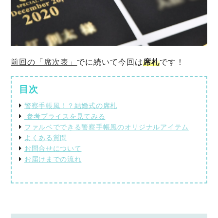
前回の「席次表」
でに続いて今回は
席札
です！
目次
警察手帳風！？結婚式の席札
参考プライスを見てみる
ファルベでできる警察手帳風のオリジナルアイテム
よくある質問
お問合せについて
お届けまでの流れ