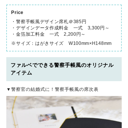
Price
・警察手帳風デザイン席札＠385円
・デザインデータ作成料金 一式 3,300円～
・金箔加工料金 一式 2,200円～
※サイズ：はがきサイズ W100mm×H148mm
ファルベでできる警察手帳風のオリジナル
アイテム
▼警察官の結婚式に！警察手帳風の席次表