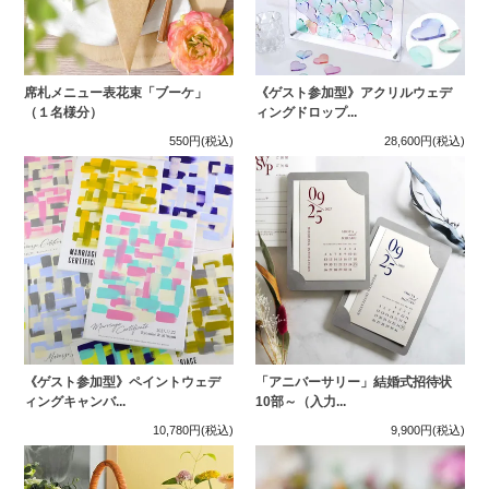
席札メニュー表花束「ブーケ」
《ゲスト参加型》アクリルウェデ
（１名様分）
ィングドロップ...
550円
(税込)
28,600円
(税込)
《ゲスト参加型》ペイントウェデ
「アニバーサリー」結婚式招待状
ィングキャンバ...
10部～（入力...
10,780円
(税込)
9,900円
(税込)