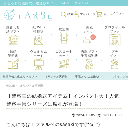
おしゃれな結婚式小物通販サイト｜FARBE ファルベ
検索
マイページ
カート
顔合わせ
紙 WEB
プロフィール
席礼
席次表
結ギフト
招待状
ブック
メニュー
/
/
/
/
結婚
ウェルカム
エスコート
両親ギフト
プチ
証明書
ボード
カード
子育感謝状
ギフト
/
/
/
/
結婚準備お役立ちマガジン
オリジナル実例集
卒花さんの結婚式レポ
スタッフブ
HOME
オリジナル実例集
【警察官の結婚式アイテム】インパクト大！人気
警察手帳シリーズに席札が登場！
2024-10-05
2021.01.03
こんにちは！ファルベのsasakiです(*‘ω‘ *)