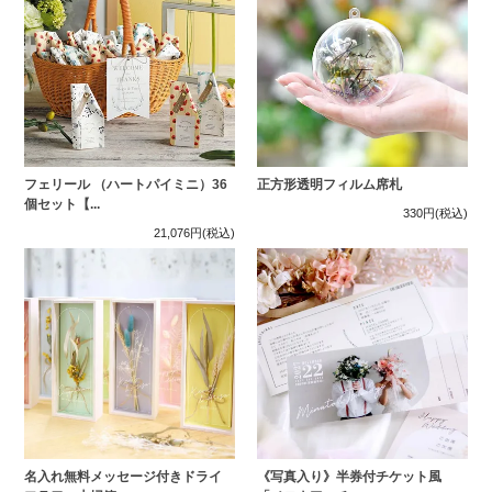
フェリール （ハートパイミニ）36
正方形透明フィルム席札
個セット【...
330円
(税込)
21,076円
(税込)
名入れ無料メッセージ付きドライ
《写真入り》半券付チケット風