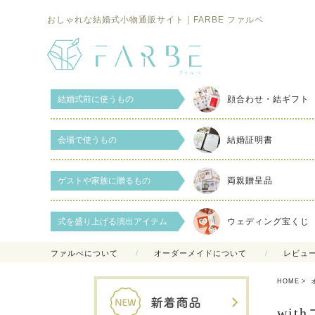
おしゃれな結婚式小物通販サイト｜FARBE ファルベ
結婚式前に使うもの
顔合わせ・結ギフト
会場で使うもの
結婚証明書
ゲストや家族に贈るもの
両親贈呈品
式を盛り上げる演出アイテム
ウェディング宝くじ
ファルべについて
オーダーメイドについて
レビュ
HOME
wi