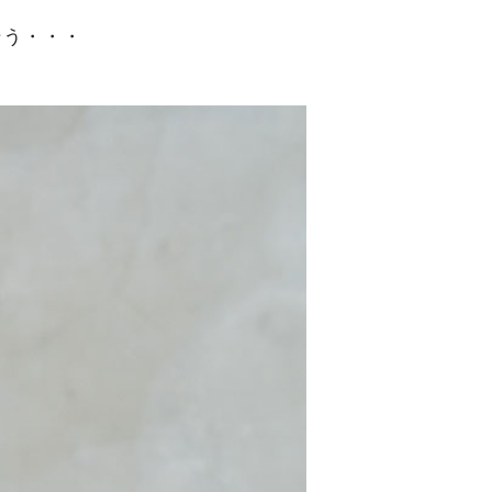
そう・・・
！