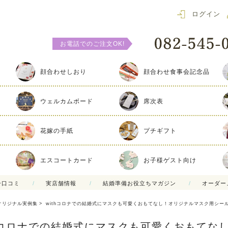
ログイン
お電話でのご注文OK!
顔合わせしおり
顔合わせ食事会記念品
ウェルカムボード
席次表
花嫁の手紙
プチギフト
エスコートカード
お子様ゲスト向け
ー口コミ
実店舗情報
結婚準備お役立ちマガジン
オーダー
オリジナル実例集
withコロナでの結婚式にマスクも可愛くおもてなし！オリジナルマスク用シー
thコロナでの結婚式にマスクも可愛くおもてな