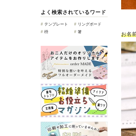
よく検索されているワード
#
テンプレート
#
リングボード
#
枡
#
箸
お名