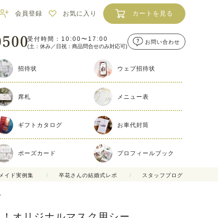
会員登録
お気に入り
カートを見る
受付時間：10:00〜17:00
お問い合わせ
(土：休み／日祝：商品問合せのみ対応可)
招待状
ウェブ招待状
席札
メニュー表
ギフトカタログ
お車代封筒
ポーズカード
プロフィールブック
メイド実例集
卒花さんの結婚式レポ
スタッフブログ
ル
し！オリジナルマスク用シー