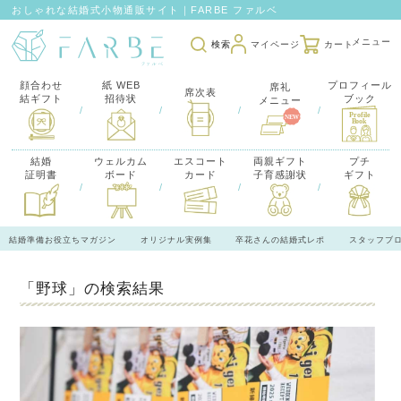
おしゃれな結婚式小物通販サイト｜FARBE ファルベ
検索
マイページ
カート
顔合わせ
紙 WEB
プロフィール
席礼
席次表
結ギフト
招待状
ブック
メニュー
/
/
/
/
結婚
ウェルカム
エスコート
両親ギフト
プチ
証明書
ボード
カード
子育感謝状
ギフト
/
/
/
/
結婚準備お役立ちマガジン
オリジナル実例集
卒花さんの結婚式レポ
スタッフブ
「野球」の検索結果