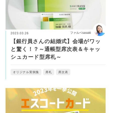
ファルベsasaki
2023.03.26
【銀行員さんの結婚式】会場がワッ
と驚く！？～通帳型席次表＆キャッ
シュカード型席札～
オリジナル実例集
席札
席次表