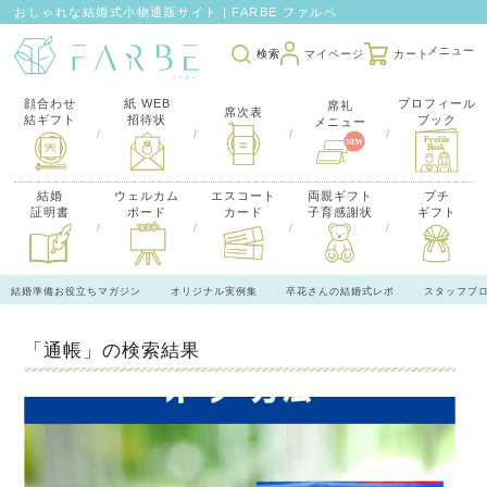
おしゃれな結婚式小物通販サイト｜FARBE ファルベ
検索
マイページ
カート
顔合わせ
紙 WEB
プロフィール
席礼
席次表
結ギフト
招待状
ブック
メニュー
/
/
/
/
結婚
ウェルカム
エスコート
両親ギフト
プチ
証明書
ボード
カード
子育感謝状
ギフト
/
/
/
/
結婚準備お役立ちマガジン
オリジナル実例集
卒花さんの結婚式レポ
スタッフブ
「通帳」の検索結果