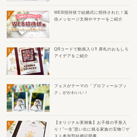
WEB招待状で結婚式に招待された！返
信メッセージ文例やマナーをご紹介
QRコードで動画入り⁈ 席札のおもしろ
アイデアをご紹介
フェスがテーマの「プロフィールブッ
ク」がかわいい！
【オリジナル実例集】お子様の手形入
り！”一生”思い出に残る家族の宝物♡ゲ
スト参加型結婚証明書