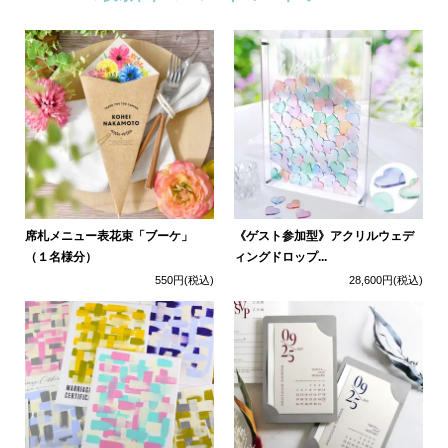
席札メニュー表花束「ブーケ」
《ゲスト参加型》アクリルウェデ
（１名様分）
ィングドロップ...
550円
(税込)
28,600円
(税込)