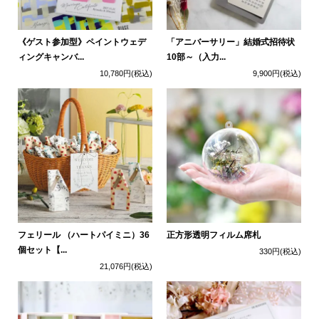
《ゲスト参加型》ペイントウェデ
「アニバーサリー」結婚式招待状
ィングキャンバ...
10部～（入力...
10,780円
(税込)
9,900円
(税込)
フェリール （ハートパイミニ）36
正方形透明フィルム席札
個セット【...
330円
(税込)
21,076円
(税込)