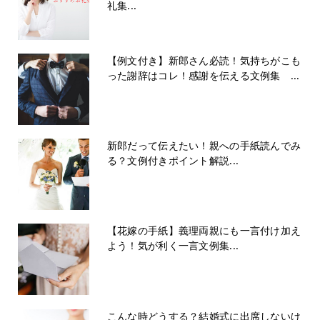
礼集...
【例文付き】新郎さん必読！気持ちがこも
った謝辞はコレ！感謝を伝える文例集 ...
新郎だって伝えたい！親への手紙読んでみ
る？文例付きポイント解説...
【花嫁の手紙】義理両親にも一言付け加え
よう！気が利く一言文例集...
こんな時どうする？結婚式に出席しないけ