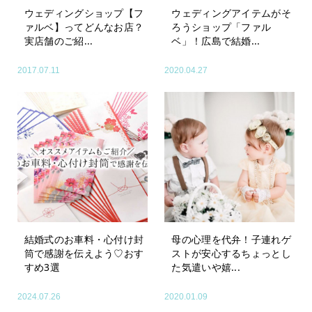
ウェディングショップ【フ
ウェディングアイテムがそ
ァルベ】ってどんなお店？
ろうショップ「ファル
実店舗のご紹...
ベ」！広島で結婚...
2017.07.11
2020.04.27
結婚式のお車料・心付け封
母の心理を代弁！子連れゲ
筒で感謝を伝えよう♡おす
ストが安心するちょっとし
すめ3選
た気遣いや嬉...
2024.07.26
2020.01.09