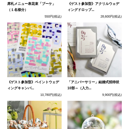
席札メニュー表花束「ブーケ」
《ゲスト参加型》アクリルウェデ
（１名様分）
ィングドロップ...
550円
(税込)
28,600円
(税込)
《ゲスト参加型》ペイントウェデ
「アニバーサリー」結婚式招待状
ィングキャンバ...
10部～（入力...
10,780円
(税込)
9,900円
(税込)