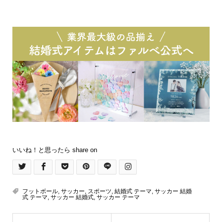
いいね！と思ったら share on
フットボール
,
サッカー
,
スポーツ
,
結婚式 テーマ
,
サッカー 結婚
式 テーマ
,
サッカー 結婚式
,
サッカー テーマ