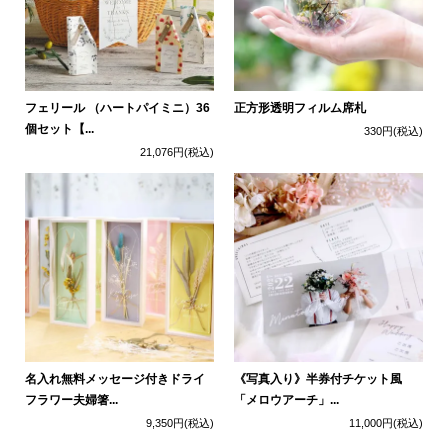
フェリール （ハートパイミニ）36
正方形透明フィルム席札
個セット【...
330円
(税込)
21,076円
(税込)
名入れ無料メッセージ付きドライ
《写真入り》半券付チケット風
フラワー夫婦箸...
「メロウアーチ」...
9,350円
(税込)
11,000円
(税込)