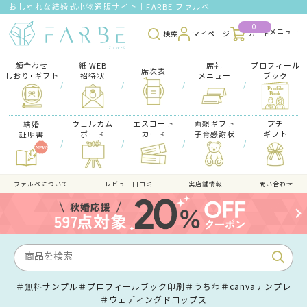
おしゃれな結婚式小物通販サイト｜FARBE ファルベ
0
検索
マイページ
カート
顔合わせ
紙 WEB
席礼
プロフィール
席次表
しおり･ギフト
招待状
メニュー
ブック
/
/
/
/
ウェルカム
エスコート
両親ギフト
プチ
結婚
ボード
カード
子育感謝状
ギフト
証明書
/
/
/
/
ファルべについて
レビュー口コミ
実店舗情報
問い合わせ
＃無料サンプル
＃プロフィールブック印刷
＃うちわ
＃canvaテンプレ
＃ウェディングドロップス