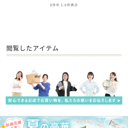
6
件中
1
-
6
件表示
閲覧したアイテム