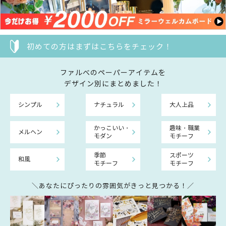
初めての方はまずはこちらをチェック！
ファルべのペーパーアイテムを
デザイン別にまとめました！
シンプル
ナチュラル
大人上品
かっこいい・
趣味・職業
メルヘン
モダン
モチーフ
季節
スポーツ
和風
モチーフ
モチーフ
＼あなたにぴったりの雰囲気がきっと見つかる！／