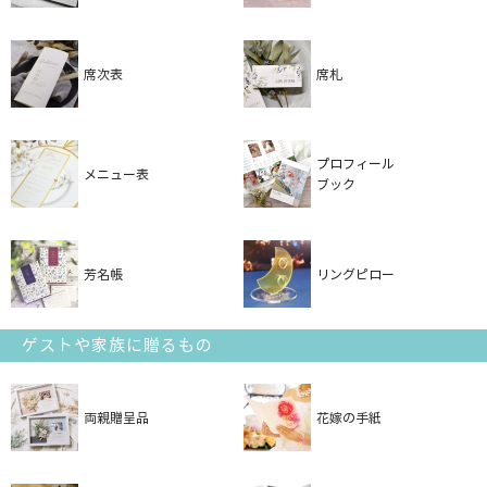
席次表
席札
プロフィール
メニュー表
ブック
芳名帳
リングピロー
ゲストや家族に贈るもの
両親贈呈品
花嫁の手紙