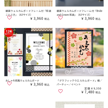
線画ウェルカムボードフレーム付「和装
線画ウェルカムボードフレーム付「Bride
ことぶき」（A3サイズ）
and Groom 和装」（A3サイズ）
¥
3,960
¥
3,960
税込
税込
おしゃれ和風ウェルカムボード
「グラフィックウエルカムボード」蝶／
¥
3,960
パーティー／イベント
税込
定価
¥
9,350
¥
7,480
税込