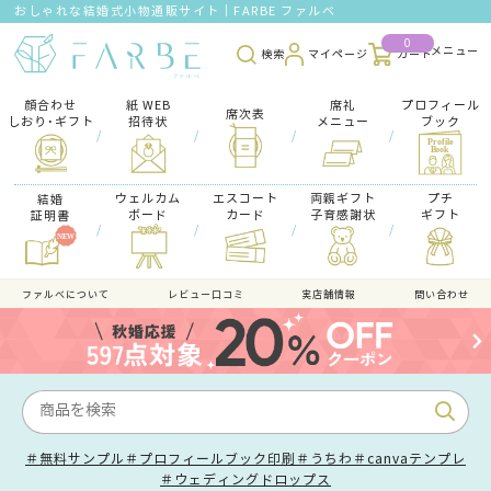
おしゃれな結婚式小物通販サイト｜FARBE ファルベ
0
検索
マイページ
カート
顔合わせ
紙 WEB
席礼
プロフィール
席次表
しおり･ギフト
招待状
メニュー
ブック
/
/
/
/
ウェルカム
エスコート
両親ギフト
プチ
結婚
ボード
カード
子育感謝状
ギフト
証明書
/
/
/
/
ファルべについて
レビュー口コミ
実店舗情報
問い合わせ
＃無料サンプル
＃プロフィールブック印刷
＃うちわ
＃canvaテンプレ
＃ウェディングドロップス