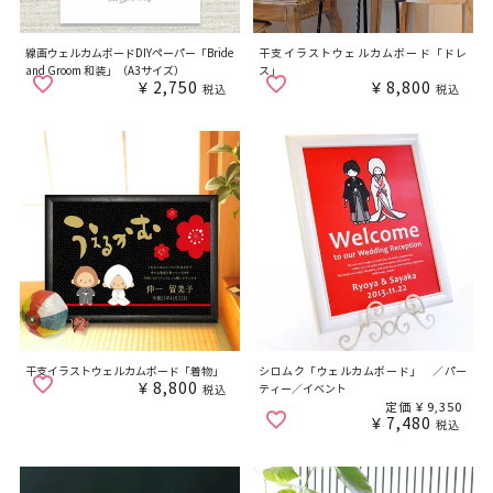
線画ウェルカムボードDIYペーパー「Bride
干支イラストウェルカムボード「ドレ
and Groom 和装」（A3サイズ）
ス」
¥
2,750
¥
8,800
税込
税込
干支イラストウェルカムボード「着物」
シロムク「ウェルカムボード」 ／パー
¥
8,800
ティー／イベント
税込
定価
¥
9,350
¥
7,480
税込