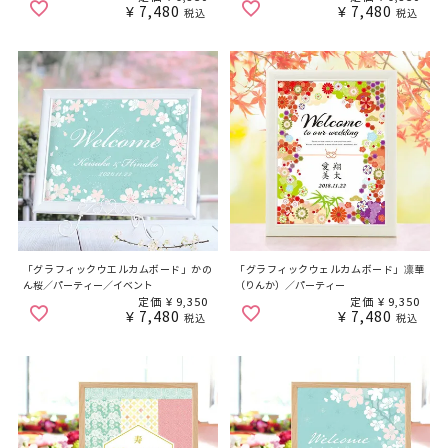
¥
7,480
¥
7,480
税込
税込
「グラフィックウエルカムボード」かの
「グラフィックウェルカムボード」凛華
ん桜／パーティー／イベント
（りんか）／パーティー
定価
¥
9,350
定価
¥
9,350
¥
7,480
¥
7,480
税込
税込