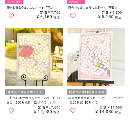
20%OFF
20%OFF
顔合わせ会ウェルカムボード「花かさ」
顔合わせ会ウェルカムボード「春日」
定価
¥
7,700
定価
¥
7,700
¥
6,160
¥
6,160
税込
税込
他商品とは同時購入不可
他商品とは同時購入不可
【和風】寄せ書きメッセージボード「も
桜の寄せ書きメッセージボード「サクラ
みじ（120名様用／B2サイズ）」パーテ
（120名様）B2サイズ」
ィー
定価
¥
17,600
定価
¥
17,600
¥
14,080
¥
14,080
税込
税込