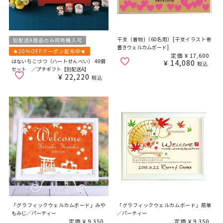
干支（着物)（60名用）[干支イラスト寄
別配送A商品のみ同時購入可
書きウェルカムボード]
★20％OFFクーポン配布中★
定価
¥
17,600
はないちこづつ（ハートせんべい） 48個
¥
14,080
税込
セット ／プチギフト【別配送A】
¥
22,220
税込
「グラフィックウェルカムボード」みや
「グラフィックウェルカムボード」扇華
もみじ／パーティー
／パーティー
定価
¥
9,350
定価
¥
9,350