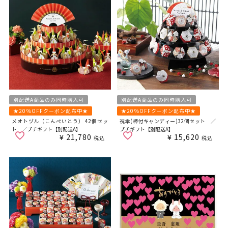
別配送A商品のみ同時購入可
別配送A商品のみ同時購入可
★20％OFFクーポン配布中★
★20％OFFクーポン配布中★
メオトヅル（こんぺいとう） 42個セッ
祝傘(棒付キャンディー)32個セット ／
ト ／プチギフト【別配送A】
プチギフト【別配送A】
¥
21,780
¥
15,620
税込
税込