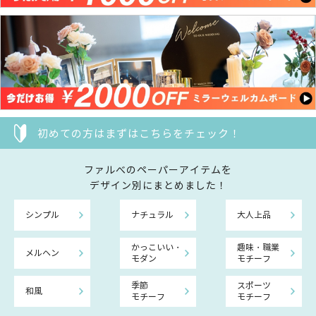
初めての方はまずはこちらをチェック！
ファルべのペーパーアイテムを
デザイン別にまとめました！
シンプル
ナチュラル
大人上品
かっこいい・
趣味・職業
メルヘン
モダン
モチーフ
季節
スポーツ
和風
モチーフ
モチーフ