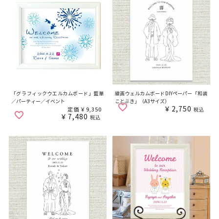
「グラフィックウエルカムボード」藍華
線画ウェルカムボードDIYペーパー「和装
／パーティー／イベント
ことぶき」（A3サイズ）
¥
2,750
定価
¥
9,350
税込
¥
7,480
税込