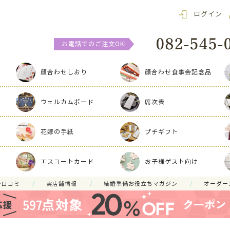
ログイン
お電話でのご注文OK!
顔合わせしおり
顔合わせ食事会記念品
ウェルカムボード
席次表
花嫁の手紙
プチギフト
エスコートカード
お子様ゲスト向け
ー口コミ
実店舗情報
結婚準備お役立ちマガジン
オーダー