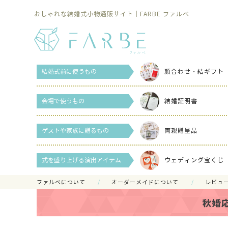
おしゃれな結婚式小物通販サイト｜FARBE ファルベ
結婚式前に使うもの
顔合わせ・結ギフト
会場で使うもの
結婚証明書
ゲストや家族に贈るもの
両親贈呈品
式を盛り上げる演出アイテム
ウェディング宝くじ
ファルべについて
オーダーメイドについて
レビュ