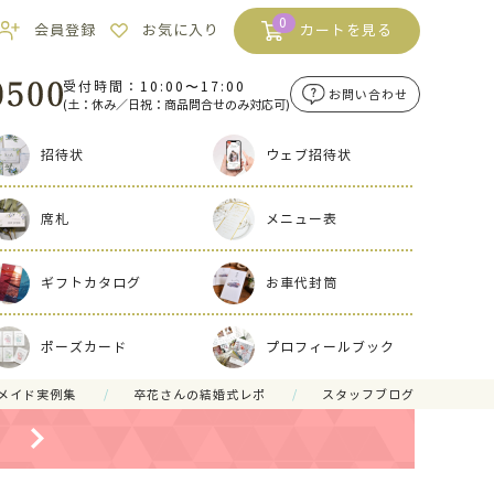
0
会員登録
お気に入り
カートを見る
受付時間：10:00〜17:00
お問い合わせ
(土：休み／日祝：商品問合せのみ対応可)
招待状
ウェブ招待状
席札
メニュー表
ギフトカタログ
お車代封筒
ポーズカード
プロフィールブック
メイド実例集
卒花さんの結婚式レポ
スタッフブログ