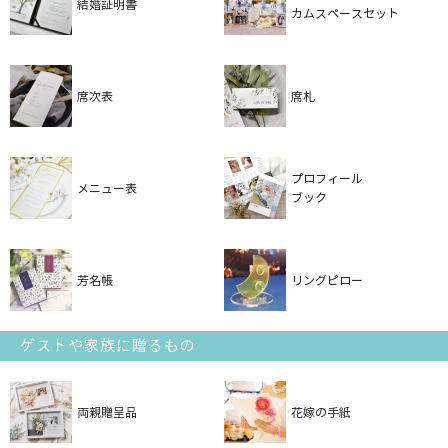
結婚証明書
カムスペースセット
席次表
席札
プロフィール
メニュー表
ブック
芳名帳
リングピロー
ゲストや家族に贈るもの
両親贈呈品
花嫁の手紙