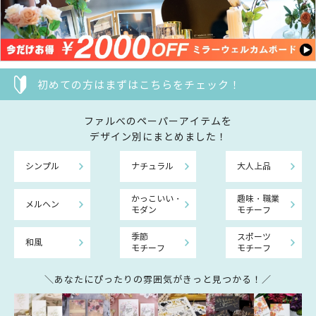
初めての方はまずはこちらをチェック！
ファルべのペーパーアイテムを
デザイン別にまとめました！
シンプル
ナチュラル
大人上品
かっこいい・
趣味・職業
メルヘン
モダン
モチーフ
季節
スポーツ
和風
モチーフ
モチーフ
＼あなたにぴったりの雰囲気がきっと見つかる！／