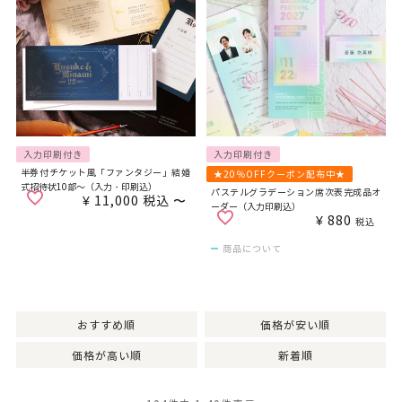
入力印刷付き
入力印刷付き
半券付チケット風「ファンタジー」結婚
★20％OFFクーポン配布中★
式招待状10部～（入力・印刷込）
パステルグラデーション席次表完成品オ
¥
11,000
税込
〜
ーダー（入力印刷込）
¥
880
税込
商品について
おすすめ順
価格が安い順
価格が高い順
新着順