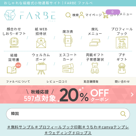
おしゃれな結婚式小物通販サイト｜FARBE ファルベ
0
検索
マイページ
カート
顔合わせ
紙 WEB
席礼
プロフィール
席次表
しおり･ギフト
招待状
メニュー
ブック
/
/
/
/
ウェルカム
エスコート
両親ギフト
プチ
結婚
ボード
カード
子育感謝状
ギフト
証明書
/
/
/
/
ファルべについて
レビュー口コミ
実店舗情報
問い合わせ
＃無料サンプル
＃プロフィールブック印刷
＃うちわ
＃canvaテンプレ
＃ウェディングドロップス