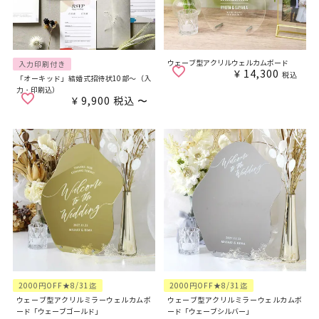
ウェーブ型アクリルウェルカムボード
入力印刷付き
¥
14,300
税込
「オーキッド」結婚式招待状10部～（入
力・印刷込）
¥
9,900
税込
〜
2000円OFF★8/31迄
2000円OFF★8/31迄
ウェーブ型アクリルミラーウェルカムボ
ウェーブ型アクリルミラーウェルカムボ
ード「ウェーブゴールド」
ード「ウェーブシルバー」