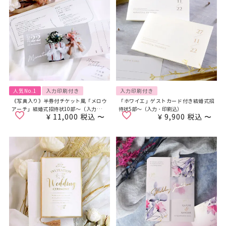
人気No.1
入力印刷付き
入力印刷付き
《写真入り》半券付チケット風「メロウ
「ホワイエ」ゲストカード付き結婚式招
アーチ」結婚式招待状10部～（入力・印
待状5部～（入力・印刷込）
¥
11,000
税込
〜
¥
9,900
税込
〜
刷込）