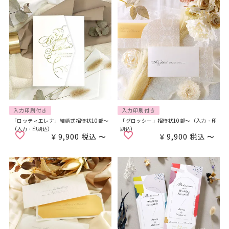
入力印刷付き
入力印刷付き
「ロッティエレナ」結婚式招待状10部～
「グロッシー」招待状10部～（入力・印
（入力・印刷込）
刷込）
¥
9,900
税込
〜
¥
9,900
税込
〜