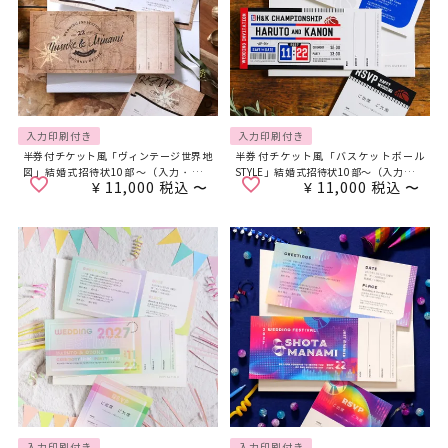
入力印刷付き
入力印刷付き
半券付チケット風「ヴィンテージ世界地
半券付チケット風「バスケットボール
図」結婚式招待状10部～（入力・印刷
STYLE」結婚式招待状10部～（入力・印
¥
11,000
税込
〜
¥
11,000
税込
〜
込）
刷込）
入力印刷付き
入力印刷付き