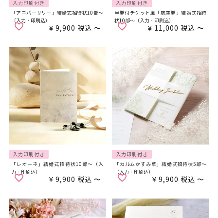
入力印刷付き
入力印刷付き
「アニバーサリー」結婚式招待状10部～
半券付チケット風「航空券」結婚式招待
（入力・印刷込）
状10部～（入力・印刷込）
¥
9,900
税込
〜
¥
11,000
税込
〜
入力印刷付き
入力印刷付き
「レオーネ」結婚式招待状10部～（入
「カルムかすみ草」結婚式招待状5部～
力・印刷込）
（入力・印刷込）
¥
9,900
税込
〜
¥
9,900
税込
〜