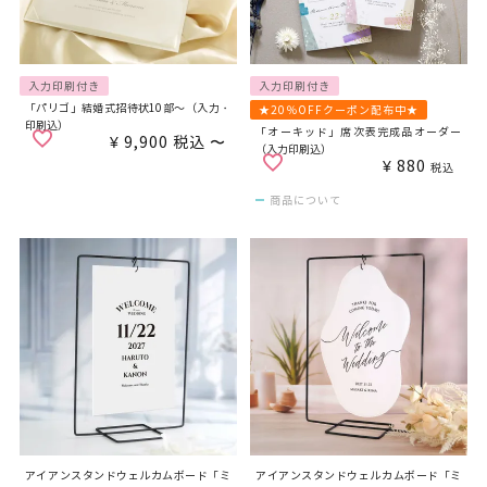
入力印刷付き
入力印刷付き
「パリゴ」結婚式招待状10部～（入力・
★20％OFFクーポン配布中★
印刷込）
「オーキッド」席次表完成品オーダー
¥
9,900
税込
〜
（入力印刷込）
¥
880
税込
商品について
アイアンスタンドウェルカムボード「ミ
アイアンスタンドウェルカムボード「ミ