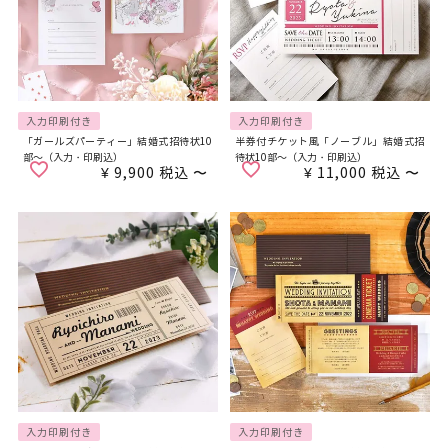
入力印刷付き
入力印刷付き
「ガールズパーティー」結婚式招待状10
半券付チケット風「ノーブル」結婚式招
部～（入力・印刷込）
待状10部～（入力・印刷込）
¥
9,900
税込
〜
¥
11,000
税込
〜
入力印刷付き
入力印刷付き