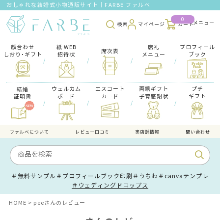
おしゃれな結婚式小物通販サイト｜FARBE ファルベ
0
検索
マイページ
カート
顔合わせ
紙 WEB
席礼
プロフィール
席次表
しおり･ギフト
招待状
メニュー
ブック
/
/
/
/
ウェルカム
エスコート
両親ギフト
プチ
結婚
ボード
カード
子育感謝状
ギフト
証明書
/
/
/
/
ファルべについて
レビュー口コミ
実店舗情報
問い合わせ
＃無料サンプル
＃プロフィールブック印刷
＃うちわ
＃canvaテンプレ
＃ウェディングドロップス
HOME
peeさんのレビュー