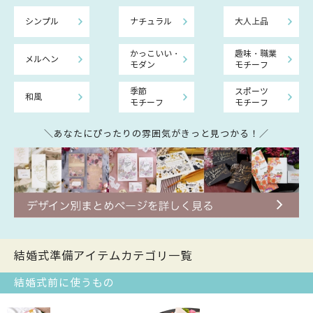
シンプル
ナチュラル
大人上品
かっこいい・
趣味・職業
メルヘン
モダン
モチーフ
季節
スポーツ
和風
モチーフ
モチーフ
＼あなたにぴったりの雰囲気がきっと見つかる！／
結婚式準備アイテムカテゴリ一覧
結婚式前に使うもの