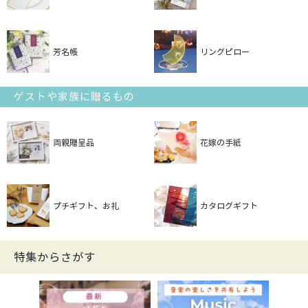
芳名帳
リングピロー
ゲストや家族に贈るもの
両親贈呈品
花嫁の手紙
プチギフト、お礼
カタログギフト
特集からさがす