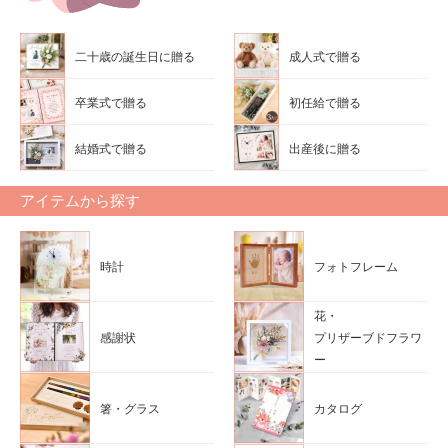
二十歳の誕生日に贈る
成人式で贈る
卒業式で贈る
初任給で贈る
結婚式で贈る
出産後に贈る
アイテムから探す
時計
フォトフレーム
花・
感謝状
プリザーブドフラワ
ー
箸・グラス
カタログ