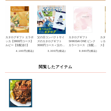
カタログギフト エラボ
父の日コンパクトサイ
カタログギフト
カタログ
ッカ【3800円コース】
ズのカタログギフト
SHIKISAI ONE ピンク
ッカ【20
ルビー【別配送C】
3000円コース＜父の日
カラーコース ［別配送
ス】ガー
パッケージ＞
G］
送C】
4,180円
(税込)
3,300円
(税込)
9,680円
(税込)
2
閲覧したアイテム