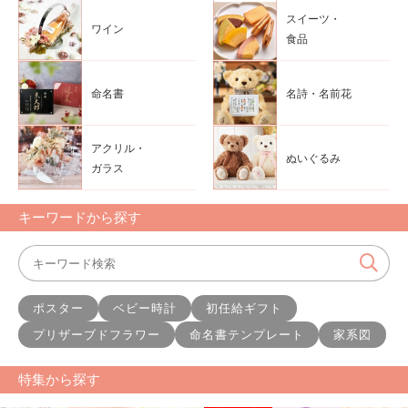
スイーツ・
ワイン
食品
命名書
名詩・名前花
アクリル・
ぬいぐるみ
ガラス
キーワードから探す
ポスター
ベビー時計
初任給ギフト
プリザーブドフラワー
命名書テンプレート
家系図
特集から探す