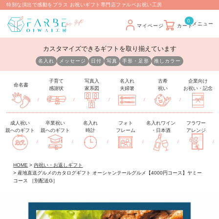
特別な演出で感動をプラス お祝いギフト専門店ファルベお祝い工房
0
マイページ
カート
カスタマイズできるギフトを取り揃えています
名入れ
メッセージ
日付
写真
手形・足形
推しカラー
子育て
写真入
名入れ
古希
企業向け
命名書
感謝状
家系図
夫婦箸
祝い
お祝い・記念
/
/
/
/
/
成人祝い
卒業祝い
名入れ
フォト
名入れワイン
フラワー
親へのギフト
親へのギフト
時計
フレーム
・日本酒
アレンジ
/
/
/
/
/
/
HOME
内祝い・お返しギフト
産地直送グルメのカタログギフト オーシャンテールグルメ【4000円コース】ヤミー
コース ［別配送G］