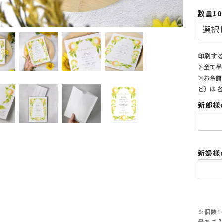
数量1
印刷す
※全て半
※お名前
ど）は 
新郎様
新婦様