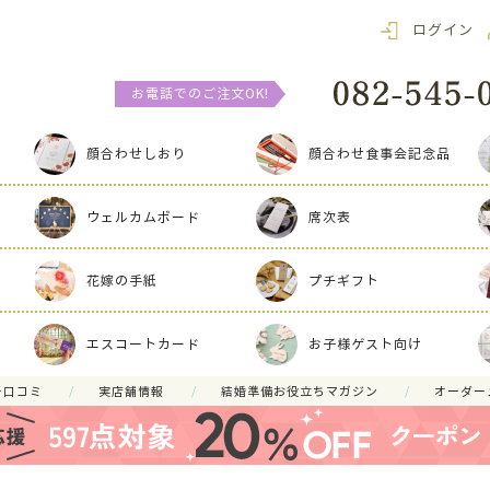
ログイン
お電話でのご注文OK!
顔合わせしおり
顔合わせ食事会記念品
ウェルカムボード
席次表
花嫁の手紙
プチギフト
エスコートカード
お子様ゲスト向け
ー口コミ
実店舗情報
結婚準備お役立ちマガジン
オーダー