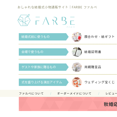
おしゃれな結婚式小物通販サイト｜FARBE ファルベ
結婚式前に使うもの
顔合わせ・結ギフト
会場で使うもの
結婚証明書
ゲストや家族に贈るもの
両親贈呈品
式を盛り上げる演出アイテム
ウェディング宝くじ
ファルべについて
オーダーメイドについて
レビュ