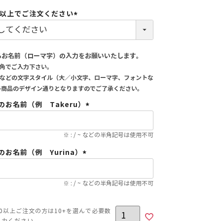
0以上でご注文ください
(必
須)
るお名前（ローマ字）の入力をお願いいたします。
角でご入力下さい。
などの文字スタイル（大／小文字、ローマ字、フォントな
各商品のデザイン通りとなりますのでご了承ください。
のお名前（例 Takeru）
(必
須)
※ : / ~ などの半角記号は使用不可
のお名前（例 Yurina）
(必
須)
※ : / ~ などの半角記号は使用不可