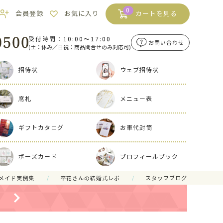
0
会員登録
お気に入り
カートを見る
受付時間：10:00〜17:00
お問い合わせ
(土：休み／日祝：商品問合せのみ対応可)
招待状
ウェブ招待状
席札
メニュー表
ギフトカタログ
お車代封筒
ポーズカード
プロフィールブック
メイド実例集
卒花さんの結婚式レポ
スタッフブログ