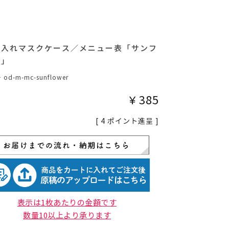
名入れマスクケース／メニュー表「サンフ
ー」
号
od-m-mc-sunflower
¥
385
[
4
ポイント進呈 ]
表示は1枚あたりの金額です
数量10以上より承ります