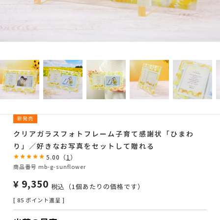
新発売
クリアガラスフォトフレーム子育て感謝状「ひまわ
り」／好きなお写真をセットして贈れる
5.00
（
1
）
商品番号
mb-g-sunflower
¥
9,350
税込
（1個あたりの価格です）
[
85
ポイント進呈 ]