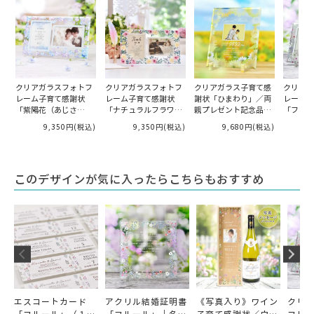
クリアガラスフォトフ
クリアガラスフォトフ
クリアガラス子育て感
クリアガ
レーム子育て感謝状
レーム子育て感謝状
謝状「ひまわり」／両
レーム子
「紫陽花（あじさ
「ナチュラルフラワ
親プレゼント記念品
「フルー
い）」／好きなお写真
ー」／お好きなお写真
（1個）
お写真を
9,350円
(税込)
9,350円
(税込)
9,680円
(税込)
をセットして贈れる
をセットして贈れる
れる
このデザインが気に入ったらこちらもおすすめ
エスコートカード
アクリル結婚証明書
《写真入り》ワイン
クリ