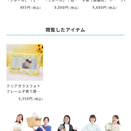
「フルール」（１名
「フルール」｜名入
子育て感謝状／ウェ
フレ
様分）
れ対応・人前式/教
ディング両親プレゼ
状「
495円
8,800円
9,680円
(税込)
(税込)
(税込)
会式ウェディング
ント記念品（1個）
きな
して
閲覧したアイテム
クリアガラスフォト
フレーム子育て感謝
状「ひまわり」／好
9,350円
(税込)
きなお写真をセット
して贈れる