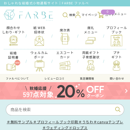
おしゃれな結婚式小物通販サイト｜FARBE ファルベ
0
検索
マイページ
カート
顔合わせ
紙 WEB
席礼
プロフィール
席次表
しおり･ギフト
招待状
メニュー
ブック
/
/
/
/
ウェルカム
エスコート
両親ギフト
プチ
結婚
ボード
カード
子育感謝状
ギフト
証明書
/
/
/
/
ファルべについて
レビュー口コミ
実店舗情報
問い合わせ
＃無料サンプル
＃プロフィールブック印刷
＃うちわ
＃canvaテンプレ
＃ウェディングドロップス