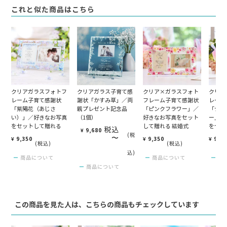
これと似た商品はこちら
クリアガラスフォトフ
クリアガラス子育て感
クリア×ガラスフォト
クリア
レーム子育て感謝状
謝状「かすみ草」／両
フレーム子育て感謝状
レーム
「紫陽花（あじさ
親プレゼント記念品
「ピンクフラワー」／
「ナチ
い）」／好きなお写真
（1個）
好きなお写真をセット
ー」／
をセットして贈れる
して贈れる 結婚式
をセッ
税込
¥
9,680
税
〜
¥
9,350
¥
9,350
¥
9,3
税込
税込
込
商品について
商品について
商
商品について
この商品を見た人は、こちらの商品もチェックしています