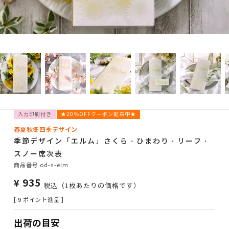
入力印刷付き
★20％OFFクーポン配布中★
春夏秋冬四季デザイン
季節デザイン「エルム」さくら・ひまわり・リーフ・
スノー席次表
商品番号
od-s-elm
¥
935
税込
（1枚あたりの価格です）
[
9
ポイント進呈 ]
出荷の目安