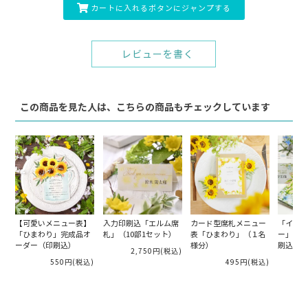
カートに入れるボタンにジャンプする
レビューを書く
この商品を見た人は、こちらの商品もチェックしています
【可愛いメニュー表】
入力印刷込「エルム席
カード型席札メニュー
「イニシ
「ひまわり」完成品オ
札」（10部1セット）
表「ひまわり」（１名
ー」席次
ーダー（印刷込）
様分）
刷込）完
2,750円
(税込)
550円
(税込)
495円
(税込)