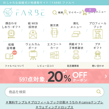
おしゃれな結婚式小物通販サイト｜FARBE ファルベ
0
検索
マイページ
カート
顔合わせ
紙 WEB
席礼
プロフィール
席次表
しおり･ギフト
招待状
メニュー
ブック
/
/
/
/
ウェルカム
エスコート
両親ギフト
プチ
結婚
ボード
カード
子育感謝状
ギフト
証明書
/
/
/
/
ファルべについて
レビュー口コミ
実店舗情報
問い合わせ
＃無料サンプル
＃プロフィールブック印刷
＃うちわ
＃canvaテンプレ
＃ウェディングドロップス