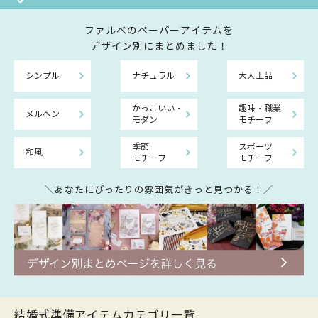
ファルべのペーパーアイテムを
デザイン別にまとめました！
シンプル
ナチュラル
大人上品
かっこいい・
趣味・職業
メルヘン
モダン
モチーフ
季節
スポーツ
和風
モチーフ
モチーフ
＼あなたにぴったりの雰囲気がきっと見つかる！／
結婚式準備アイテムカテゴリ一覧