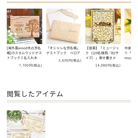
[海外風wood木の芳名
「オシャレな芳名帳」
【音楽】「ミュージッ
中身が選
帳]カスタムウッドゲス
ゲストブック ベロア
ク（120名様用／B2サ
ト「Anni
トブック┃名入れ木製
イズ）」寄せ書きメッ
music
3,630円
(税込)
芳名帳┃
セージボード
（名入れ
7,700円
(税込)
14,080円
(税込)
閲覧したアイテム