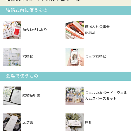
結婚式前に使うもの
顔あわせ食事会
顔合わせしおり
記念品
招待状
ウェブ招待状
会場で使うもの
ウェルカムボード・ウェル
結婚証明書
カムスペースセット
席次表
席札