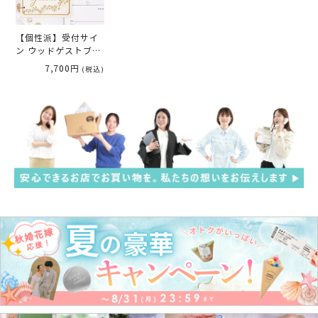
【個性派】受付サイ
ン ウッドゲストブッ
ク「ミュージック」
7,700円
(税込)
（芳名カードorチェ
キカード）