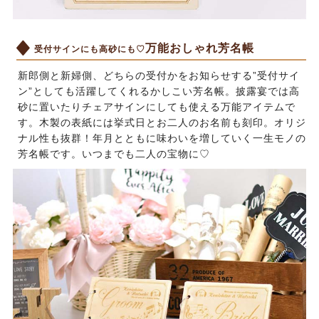
万能おしゃれ芳名帳
受付サインにも高砂にも♡
新郎側と新婦側、どちらの受付かをお知らせする”受付サイ
ン”としても活躍してくれるかしこい芳名帳。披露宴では高
砂に置いたりチェアサインにしても使える万能アイテムで
す。木製の表紙には挙式日とお二人のお名前も刻印。オリジ
ナル性も抜群！年月とともに味わいを増していく一生モノの
芳名帳です。いつまでも二人の宝物に♡