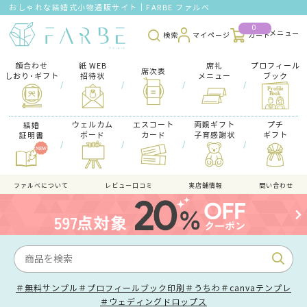
おしゃれな結婚式小物通販サイト｜FARBE ファルベ
0
検索
マイページ
カート
顔合わせ
紙 WEB
席礼
プロフィール
席次表
しおり･ギフト
招待状
メニュー
ブック
/
/
/
/
ウェルカム
エスコート
両親ギフト
プチ
結婚
ボード
カード
子育感謝状
ギフト
証明書
/
/
/
/
ファルべについて
レビュー口コミ
実店舗情報
問い合わせ
＃無料サンプル
＃プロフィールブック印刷
＃うちわ
＃canvaテンプレ
＃ウェディングドロップス