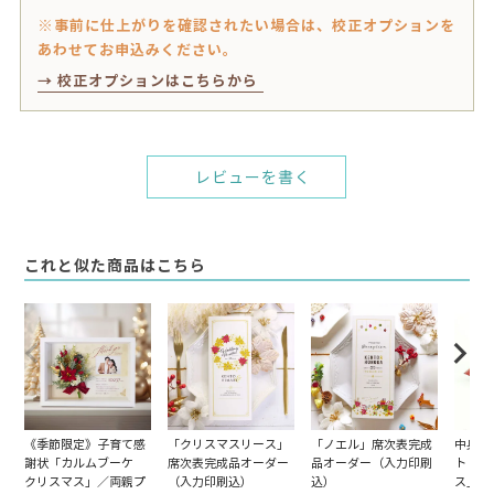
※事前に仕上がりを確認されたい場合は、校正オプションを
あわせてお申込みください。
→ 校正オプションはこちらから
レビューを書く
これと似た商品はこちら
《季節限定》子育て感
「クリスマスリース」
「ノエル」席次表完成
中身が
謝状「カルムブーケ
席次表完成品オーダー
品オーダー（入力印刷
ト「カ
クリスマス」／両親プ
（入力印刷込）
込）
ス」