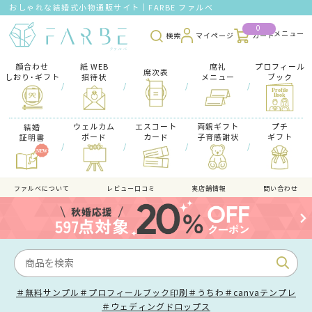
おしゃれな結婚式小物通販サイト｜FARBE ファルベ
0
検索
マイページ
カート
顔合わせ
紙 WEB
席礼
プロフィール
席次表
しおり･ギフト
招待状
メニュー
ブック
/
/
/
/
ウェルカム
エスコート
両親ギフト
プチ
結婚
ボード
カード
子育感謝状
ギフト
証明書
/
/
/
/
ファルべについて
レビュー口コミ
実店舗情報
問い合わせ
＃無料サンプル
＃プロフィールブック印刷
＃うちわ
＃canvaテンプレ
＃ウェディングドロップス