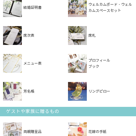
ウェルカムボード・ウェル
結婚証明書
カムスペースセット
席次表
席札
プロフィール
メニュー表
ブック
芳名帳
リングピロー
ゲストや家族に贈るもの
両親贈呈品
花嫁の手紙