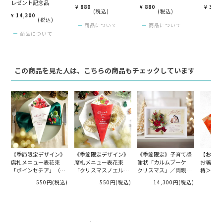
レゼント記念品
¥
880
¥
880
¥
385
税込
税込
¥
14,300
税込
商品について
商品について
商品について
この商品を見た人は、こちらの商品もチェックしています
《季節限定デザイン》
《季節限定デザイン》
《季節限定》子育て感
【お箸ギ
席札メニュー表花束
席札メニュー表花束
謝状「カルムブーケ
お箸＆箸
「ポインセチア」（１
「クリスマスノエル」
クリスマス」／両親プ
椿＞吉兆
名様分）
（１名様分）
レゼント記念品
550円
(税込)
550円
(税込)
14,300円
(税込)