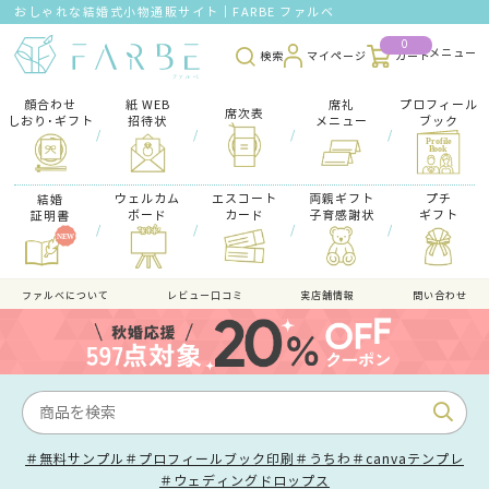
おしゃれな結婚式小物通販サイト｜FARBE ファルベ
0
検索
マイページ
カート
顔合わせ
紙 WEB
席礼
プロフィール
席次表
しおり･ギフト
招待状
メニュー
ブック
/
/
/
/
ウェルカム
エスコート
両親ギフト
プチ
結婚
ボード
カード
子育感謝状
ギフト
証明書
/
/
/
/
ファルべについて
レビュー口コミ
実店舗情報
問い合わせ
＃無料サンプル
＃プロフィールブック印刷
＃うちわ
＃canvaテンプレ
＃ウェディングドロップス