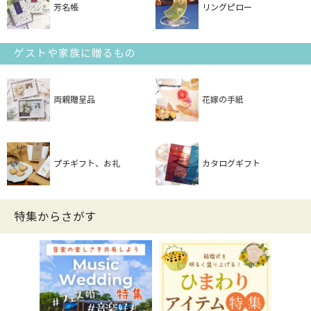
芳名帳
リングピロー
ゲストや家族に贈るもの
両親贈呈品
花嫁の手紙
プチギフト、お礼
カタログギフト
特集からさがす