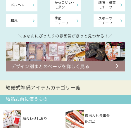
かっこいい・
趣味・職業
メルヘン
モダン
モチーフ
季節
スポーツ
和風
モチーフ
モチーフ
＼あなたにぴったりの雰囲気がきっと見つかる！／
結婚式準備アイテムカテゴリ一覧
結婚式前に使うもの
顔あわせ食事会
顔合わせしおり
記念品