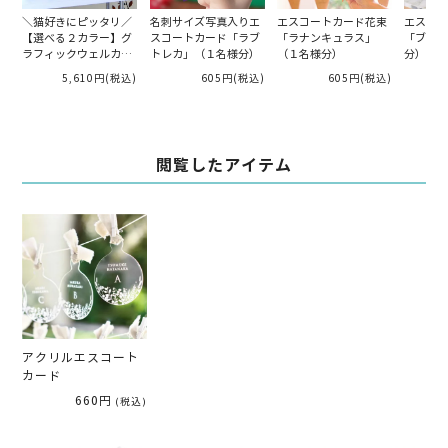
＼猫好きにピッタリ／
名刺サイズ写真入りエ
エスコートカード花束
エスコー
【選べる２カラー】グ
スコートカード「ラブ
「ラナンキュラス」
「ブーケ
ラフィックウェルカム
トレカ」（１名様分）
（１名様分）
分）
ボード「キャット」
5,610円
(税込)
605円
(税込)
605円
(税込)
【ウエルカムスペー
ス】
閲覧したアイテム
アクリルエスコート
カード
660円
(税込)