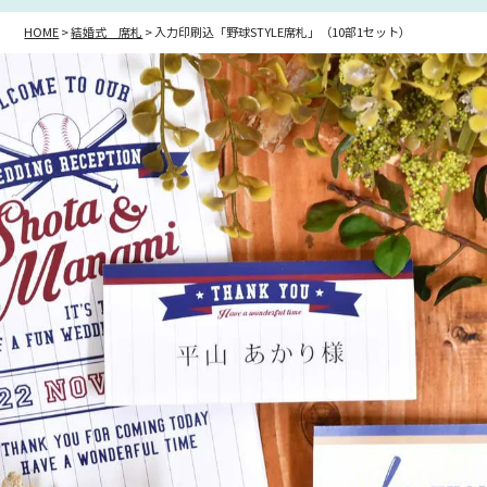
HOME
結婚式 席札
入力印刷込「野球STYLE席札」（10部1セット）