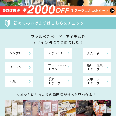
初めての方はまずはこちらをチェック！
ファルべのペーパーアイテムを
デザイン別にまとめました！
シンプル
ナチュラル
大人上品
かっこいい・
趣味・職業
メルヘン
モダン
モチーフ
季節
スポーツ
和風
モチーフ
モチーフ
＼あなたにぴったりの雰囲気がきっと見つかる！／