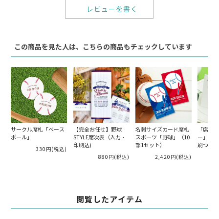
レビューを書く
この商品を見た人は、こちらの商品もチェックしています
サークル席札「ベース
【完全お任せ】野球
名刺サイズカード席札
「席札完
ボール」
STYLE席次表（入力・
スポーツ「野球」（10
ー」ベー
印刷込)
部1セット）
刷つき）
330円
(税込)
880円
(税込)
2,420円
(税込)
閲覧したアイテム