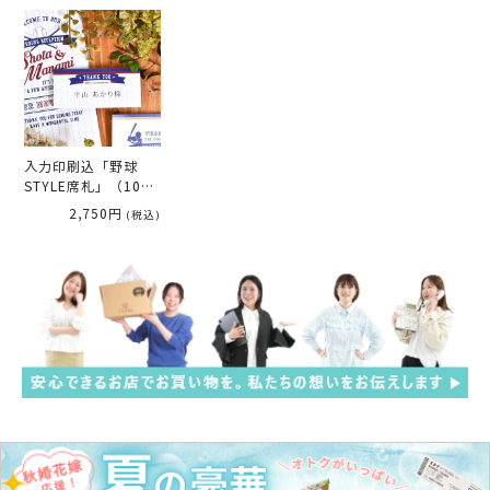
入力印刷込「野球
STYLE席札」（10部
1セット）
2,750円
(税込)