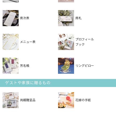
席次表
席札
プロフィール
メニュー表
ブック
芳名帳
リングピロー
ゲストや家族に贈るもの
両親贈呈品
花嫁の手紙