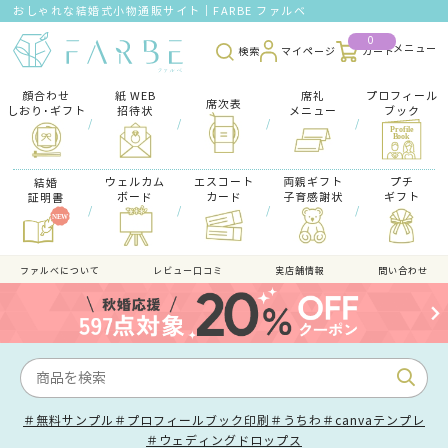
おしゃれな結婚式小物通販サイト｜FARBE ファルベ
0
検索
マイページ
カート
顔合わせ
紙 WEB
席礼
プロフィール
席次表
しおり･ギフト
招待状
メニュー
ブック
/
/
/
/
ウェルカム
エスコート
両親ギフト
プチ
結婚
ボード
カード
子育感謝状
ギフト
証明書
/
/
/
/
ファルべについて
レビュー口コミ
実店舗情報
問い合わせ
＃無料サンプル
＃プロフィールブック印刷
＃うちわ
＃canvaテンプレ
＃ウェディングドロップス