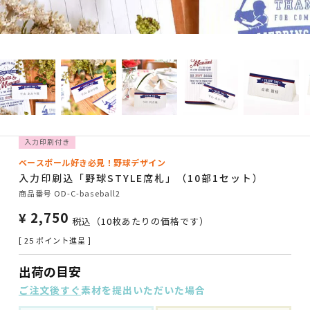
入力印刷付き
ベースボール好き必見！野球デザイン
入力印刷込「野球STYLE席札」（10部1セット）
商品番号
OD-C-baseball2
¥
2,750
税込
（10枚あたりの価格です）
[
25
ポイント進呈 ]
出荷の目安
ご注文後すぐ
素材を提出いただいた場合