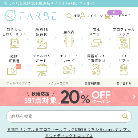
おしゃれな結婚式小物通販サイト｜FARBE ファルベ
0
検索
マイページ
カート
顔合わせ
紙 WEB
席礼
プロフィール
席次表
しおり･ギフト
招待状
メニュー
ブック
/
/
/
/
ウェルカム
エスコート
両親ギフト
プチ
結婚
ボード
カード
子育感謝状
ギフト
証明書
/
/
/
/
ファルべについて
レビュー口コミ
実店舗情報
問い合わせ
＃無料サンプル
＃プロフィールブック印刷
＃うちわ
＃canvaテンプレ
＃ウェディングドロップス