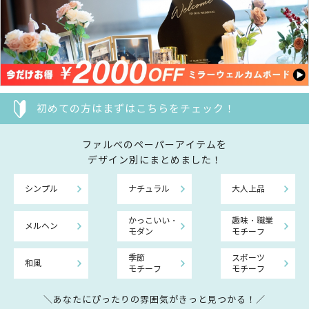
初めての方はまずはこちらをチェック！
ファルべのペーパーアイテムを
デザイン別にまとめました！
シンプル
ナチュラル
大人上品
かっこいい・
趣味・職業
メルヘン
モダン
モチーフ
季節
スポーツ
和風
モチーフ
モチーフ
＼あなたにぴったりの雰囲気がきっと見つかる！／