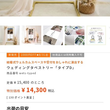
新発売
1000円OFF★8/31迄
他商品とは同時購入不可
結婚式ウェルカムスペースや受付をおしゃれに演出する
ウェディングタペストリー「タイプD」
商品番号
wets-typed
¥
15,400
のところ
定価
¥
14,300
税込
特別価格
[
130
ポイント進呈 ]
出荷の目安