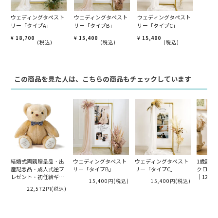
ウェディングタペスト
ウェディングタペスト
ウェディングタペスト
リー「タイプA」
リー「タイプB」
リー「タイプC」
¥
18,700
¥
15,400
¥
15,400
税込
税込
税込
この商品を見た人は、こちらの商品もチェックしています
結婚式両親贈呈品・出
ウェディングタペスト
ウェディングタペスト
1歳誕生
産記念品・成人式逆プ
リー「タイプB」
リー「タイプC」
クロック
レゼント・初任給ギフ
｜12か
15,400円
(税込)
15,400円
(税込)
ト・体重ベア・ウェイ
作る記念
22,572円
(税込)
1
トベア「キャメリーマ
リアージュ 男の子」 両
親へのプレゼント