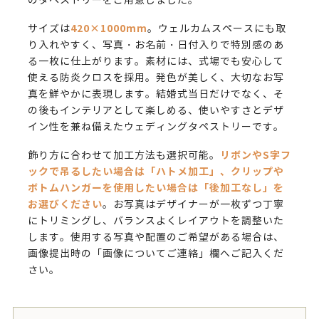
のタペストリーをご用意しました。
420×1000mm
サイズは
。ウェルカムスペースにも取
り入れやすく、写真・お名前・日付入りで特別感のあ
る一枚に仕上がります。素材には、式場でも安心して
使える防炎クロスを採用。発色が美しく、大切なお写
真を鮮やかに表現します。結婚式当日だけでなく、そ
の後もインテリアとして楽しめる、使いやすさとデザ
イン性を兼ね備えたウェディングタペストリーです。
リボンやS字フ
飾り方に合わせて加工方法も選択可能。
ックで吊るしたい場合は「ハトメ加工」、クリップや
ボトムハンガーを使用したい場合は「後加工なし」を
お選びください
。お写真はデザイナーが一枚ずつ丁寧
にトリミングし、バランスよくレイアウトを調整いた
します。使用する写真や配置のご希望がある場合は、
画像提出時の「画像についてご連絡」欄へご記入くだ
さい。