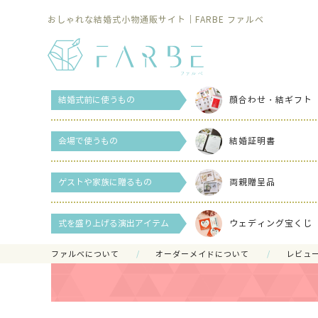
おしゃれな結婚式小物通販サイト｜FARBE ファルベ
結婚式前に使うもの
顔合わせ・結ギフト
会場で使うもの
結婚証明書
ゲストや家族に贈るもの
両親贈呈品
式を盛り上げる演出アイテム
ウェディング宝くじ
ファルべについて
オーダーメイドについて
レビュ