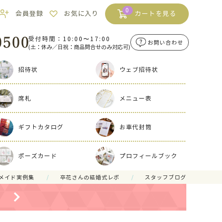
0
会員登録
お気に入り
カートを見る
受付時間：10:00〜17:00
お問い合わせ
(土：休み／日祝：商品問合せのみ対応可)
招待状
ウェブ招待状
席札
メニュー表
ギフトカタログ
お車代封筒
ポーズカード
プロフィールブック
メイド実例集
卒花さんの結婚式レポ
スタッフブログ