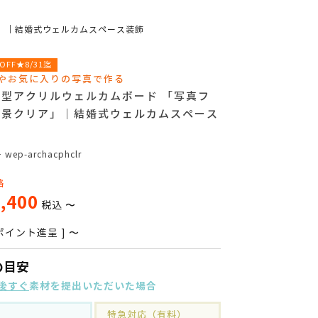
」｜結婚式ウェルカムスペース装飾
OFF★8/31迄
やお気に入りの写真で作る
チ型アクリルウェルカムボード 「写真フ
背景クリア」｜結婚式ウェルカムスペース
号
wep-archacphclr
格
,400
税込
〜
ポイント進呈 ]
〜
の目安
後すぐ
素材を提出いただいた場合
特急対応（有料）