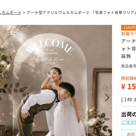
ルカムボード
アーチ型アクリルウェルカムボード 「写真フォト背景クリア
1000円
前撮り
アー
ォト
装飾
商品番
特別価
¥
15
[
140
出荷
ご注文
通常