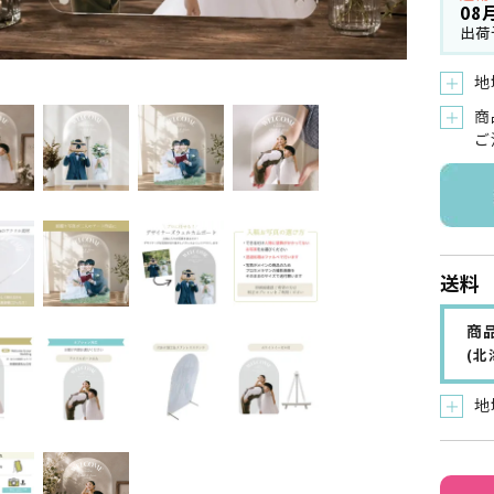
08
出荷
地
＋
商
＋
ご
送料
商品
(
地
＋