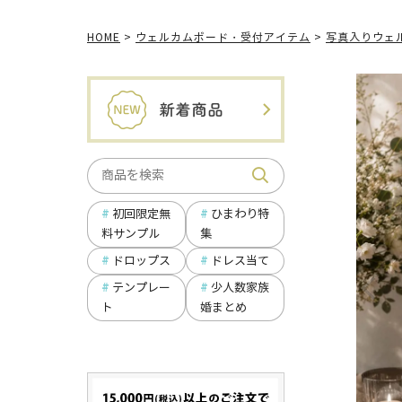
HOME
ウェルカムボード・受付アイテム
写真入りウェ
ひまわり特
初回限定無
集
料サンプル
ドロップス
ドレス当て
テンプレー
少人数家族
ト
婚まとめ