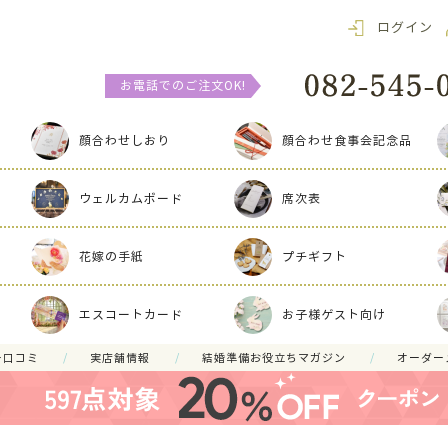
ログイン
お電話でのご注文OK!
顔合わせしおり
顔合わせ食事会記念品
ウェルカムボード
席次表
花嫁の手紙
プチギフト
エスコートカード
お子様ゲスト向け
ー口コミ
実店舗情報
結婚準備お役立ちマガジン
オーダー