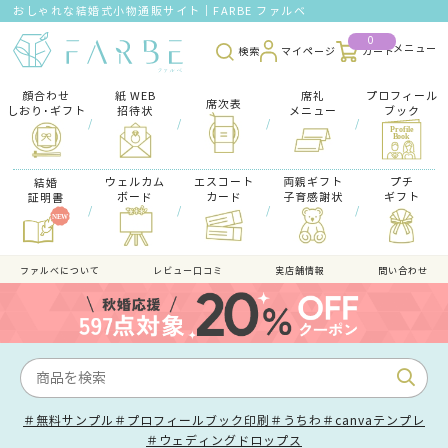
おしゃれな結婚式小物通販サイト｜FARBE ファルベ
0
検索
マイページ
カート
顔合わせ
紙 WEB
席礼
プロフィール
席次表
しおり･ギフト
招待状
メニュー
ブック
/
/
/
/
ウェルカム
エスコート
両親ギフト
プチ
結婚
ボード
カード
子育感謝状
ギフト
証明書
/
/
/
/
ファルべについて
レビュー口コミ
実店舗情報
問い合わせ
＃無料サンプル
＃プロフィールブック印刷
＃うちわ
＃canvaテンプレ
＃ウェディングドロップス