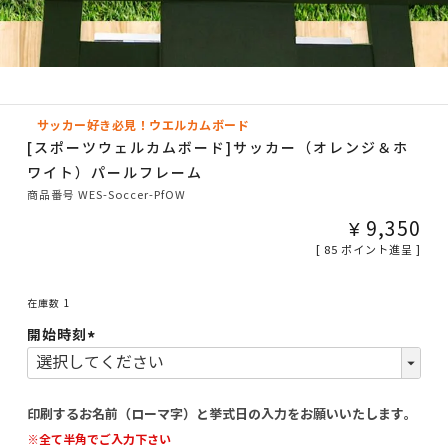
サッカー好き必見！ウエルカムボード
[スポーツウェルカムボード]サッカー（オレンジ＆ホ
ワイト）パールフレーム
商品番号
WES-Soccer-PfOW
¥
9,350
[
85
ポイント進呈 ]
在庫数
1
開始時刻
(必
須)
印刷するお名前（ローマ字）と挙式日の入力をお願いいたします。
※全て半角でご入力下さい