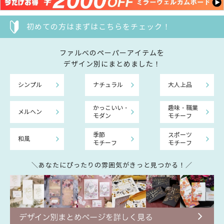
初めての方はまずはこちらをチェック！
ファルべのペーパーアイテムを
デザイン別にまとめました！
シンプル
ナチュラル
大人上品
かっこいい・
趣味・職業
メルヘン
モダン
モチーフ
季節
スポーツ
和風
モチーフ
モチーフ
＼あなたにぴったりの雰囲気がきっと見つかる！／