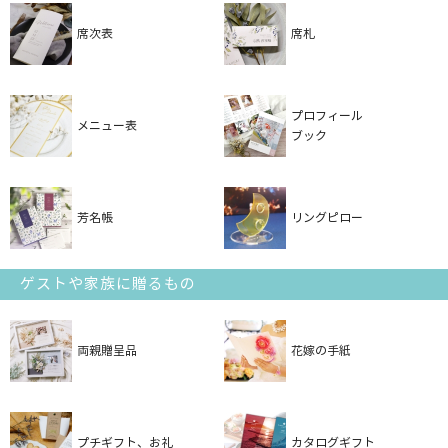
席次表
席札
プロフィール
メニュー表
ブック
芳名帳
リングピロー
ゲストや家族に贈るもの
両親贈呈品
花嫁の手紙
プチギフト、お礼
カタログギフト