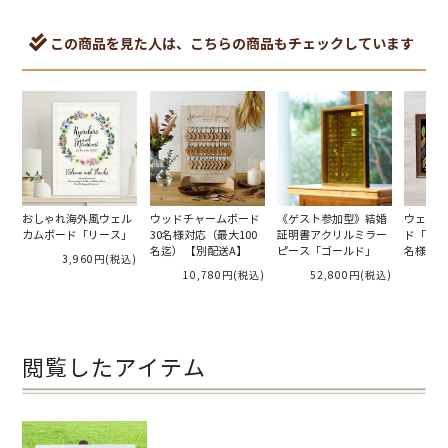
この商品を見た人は、こちらの商品もチェックしています
おしゃれ海外風ウェル
ウッドチャームボード
《ゲスト参加型》結婚
ウェルカ
カムボード「リース」
30名様対応（最大100
証明書アクリルミラー
ド「リー
名迄） 【別配送A】
ピース「ゴールド」
名様対応
3,960円
(税込)
10,780円
(税込)
52,800円
(税込)
1
閲覧したアイテム