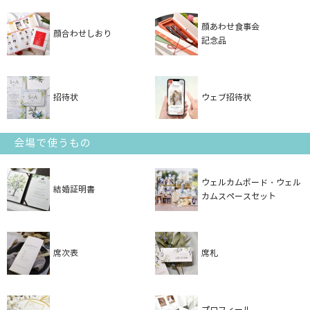
顔あわせ食事会
顔合わせしおり
記念品
招待状
ウェブ招待状
会場で使うもの
ウェルカムボード・ウェル
結婚証明書
カムスペースセット
席次表
席札
プロフィール