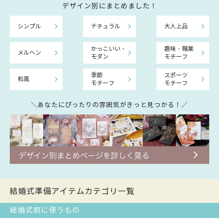
デザイン別にまとめました！
シンプル
ナチュラル
大人上品
かっこいい・
趣味・職業
メルヘン
モダン
モチーフ
季節
スポーツ
和風
モチーフ
モチーフ
＼あなたにぴったりの雰囲気がきっと見つかる！／
結婚式準備アイテムカテゴリ一覧
結婚式前に使うもの