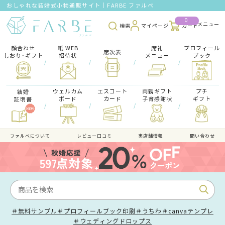
おしゃれな結婚式小物通販サイト｜FARBE ファルベ
0
検索
マイページ
カート
顔合わせ
紙 WEB
席礼
プロフィール
席次表
しおり･ギフト
招待状
メニュー
ブック
/
/
/
/
ウェルカム
エスコート
両親ギフト
プチ
結婚
ボード
カード
子育感謝状
ギフト
証明書
/
/
/
/
ファルべについて
レビュー口コミ
実店舗情報
問い合わせ
＃無料サンプル
＃プロフィールブック印刷
＃うちわ
＃canvaテンプレ
＃ウェディングドロップス