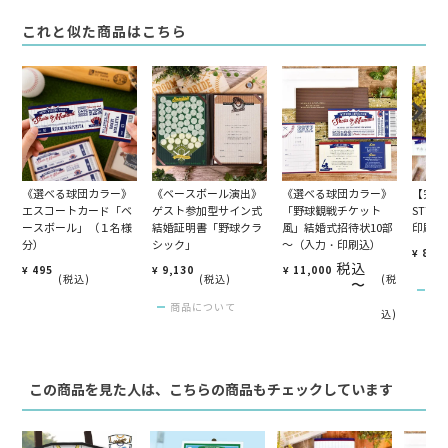
これと似た商品はこちら
《選べる球団カラー》
《ベースボール演出》
《選べる球団カラー》
【完全
エスコートカード「ベ
ゲスト参加型サイン式
「野球観戦チケット
STY
ースボール」（１名様
結婚証明書「野球クラ
風」結婚式招待状10部
印刷込
分）
シック」
～（入力・印刷込）
¥
880
税込
¥
495
¥
9,130
¥
11,000
税込
税込
税
〜
商
商品について
込
この商品を見た人は、こちらの商品もチェックしています