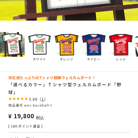
ホワイト
オレンジ
ネイビー
レッド
存在感たっぷりのTシャツ額縁ウェルカムボード！
「選べるカラー」Ｔシャツ型ウェルカムボード「野
球」
5.00
（
1
）
商品番号
wes-baseball-t
¥
19,800
税込
[
180
ポイント進呈 ]