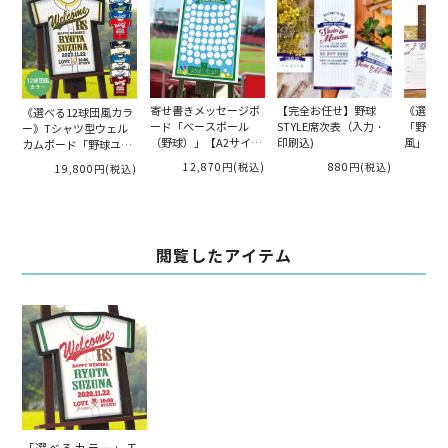
寄せ書きメッセージボ
【完全お任せ】野球
《選べる
《選べる12球団風カラ
ード「ベースボール
STYLE席次表（入力・
「野球観
ー》Tシャツ型ウェル
（野球）」【A2サイズ
印刷込)
風」結婚
カムボード「野球ユニ
（70名様用）】
～（入力
フォーム」
12,870円
(税込)
880円
(税込)
1
19,800円
(税込)
閲覧したアイテム