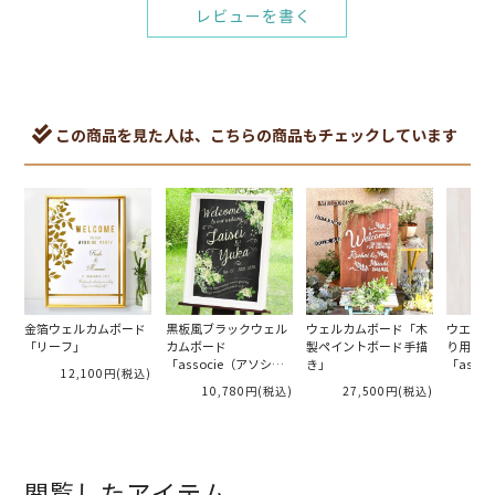
レビューを書く
この商品を見た人は、こちらの商品もチェックしています
金箔ウェルカムボード
黒板風ブラックウェル
ウェルカムボード「木
ウエルカ
「リーフ」
カムボード
製ペイントボード手描
り用デザ
「associe（アソシ
き」
「asso
12,100円
(税込)
エ）」
エ）」
10,780円
(税込)
27,500円
(税込)
閲覧したアイテム