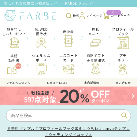
おしゃれな結婚式小物通販サイト｜FARBE ファルベ
0
検索
マイページ
カート
顔合わせ
紙 WEB
席礼
プロフィール
席次表
しおり･ギフト
招待状
メニュー
ブック
/
/
/
/
ウェルカム
エスコート
両親ギフト
プチ
結婚
ボード
カード
子育感謝状
ギフト
証明書
/
/
/
/
ファルべについて
レビュー口コミ
実店舗情報
問い合わせ
＃無料サンプル
＃プロフィールブック印刷
＃うちわ
＃canvaテンプレ
＃ウェディングドロップス