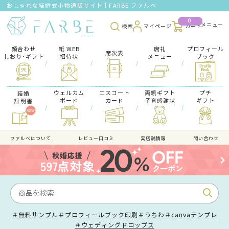
おしゃれな結婚式小物通販サイト｜FARBE ファルベ
0
検索
マイページ
カート
顔合わせ
紙 WEB
席礼
プロフィール
席次表
しおり･ギフト
招待状
メニュー
ブック
/
/
/
/
ウェルカム
エスコート
両親ギフト
プチ
結婚
ボード
カード
子育感謝状
ギフト
証明書
/
/
/
/
ファルべについて
レビュー口コミ
実店舗情報
問い合わせ
＃無料サンプル
＃プロフィールブック印刷
＃うちわ
＃canvaテンプレ
＃ウェディングドロップス