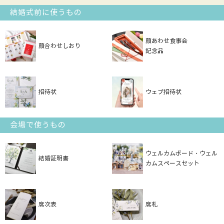
結婚式前に使うもの
顔あわせ食事会
顔合わせしおり
記念品
招待状
ウェブ招待状
会場で使うもの
ウェルカムボード・ウェル
結婚証明書
カムスペースセット
席次表
席札