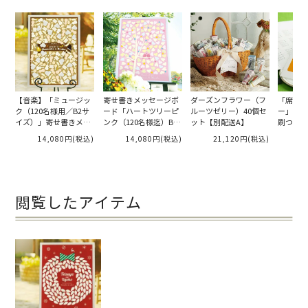
【音楽】「ミュージッ
寄せ書きメッセージボ
ダーズンフラワー（フ
「席次表
ク（120名様用／B2サ
ード「ハートツリーピ
ルーツゼリー）40個セ
ー」バレ
イズ）」寄せ書きメッ
ンク（120名様迄）B2
ット【別配送A】
刷つき）
セージボード
サイズ」／パーティー
14,080円
(税込)
14,080円
(税込)
21,120円
(税込)
閲覧したアイテム