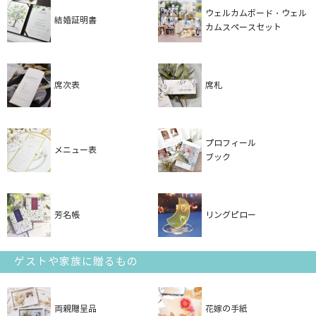
ウェルカムボード・ウェル
結婚証明書
カムスペースセット
席次表
席札
プロフィール
メニュー表
ブック
芳名帳
リングピロー
ゲストや家族に贈るもの
両親贈呈品
花嫁の手紙