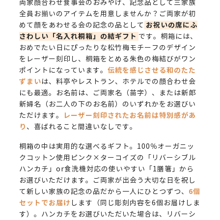
両家顔合わせ食事会のおみやげ、記念品として三家族
全員お揃いのアイテムを用意しませんか？ご両家が初
お祝いの席にふ
めて顔をあわせる会の記念の品として
さわしい「名入れ桐箱」の結ギフト
です。桐箱には、
おめでたい日にぴったりな松竹梅モチーフのデザイン
をレーザー刻印し、桐箱をとめる朱色の梅結びがワン
伝統を感じさせる和のたた
ポイントになっています。
ずまい
は、料亭やレストラン、ホテルでの顔合わせ会
にも最適。お名前は、ご両家名（苗字）、または新郎
新婦名（お二人の下のお名前）のいずれかをお選びい
レーザー刻印されたお名前は特別感があ
ただけます。
り
、喜ばれること間違いなしです。
桐箱の中は実用的な選べるギフト。100％オーガニッ
クコットン使用ピンク×ターコイズの「リバーシブル
ハンカチ」or食洗機対応の使いやすい「1膳箸」から
お選びいただけます。ご両家が出会う大切な日を祝し
6個
て新しい家族の記念の品だから一人にひとつずつ、
セットでお届け
します（同じ彫刻内容を6個お届けしま
す）。ハンカチをお選びいただいた場合は、リバーシ