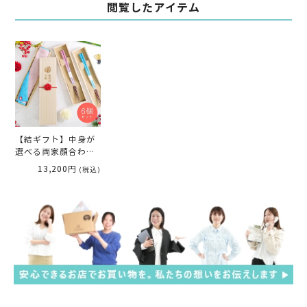
閲覧したアイテム
【結ギフト】中身が
選べる両家顔合わせ
会の記念ギフト三家
13,200円
(税込)
族お揃い「名入れ桐
箱／松竹梅」6個入り