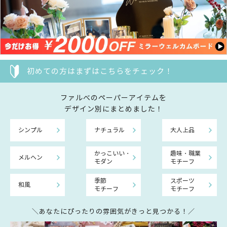
初めての方はまずはこちらをチェック！
ファルべのペーパーアイテムを
デザイン別にまとめました！
シンプル
ナチュラル
大人上品
かっこいい・
趣味・職業
メルヘン
モダン
モチーフ
季節
スポーツ
和風
モチーフ
モチーフ
＼あなたにぴったりの雰囲気がきっと見つかる！／