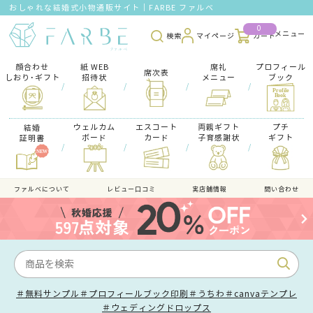
おしゃれな結婚式小物通販サイト｜FARBE ファルベ
0
検索
マイページ
カート
顔合わせ
紙 WEB
席礼
プロフィール
席次表
しおり･ギフト
招待状
メニュー
ブック
/
/
/
/
ウェルカム
エスコート
両親ギフト
プチ
結婚
ボード
カード
子育感謝状
ギフト
証明書
/
/
/
/
ファルべについて
レビュー口コミ
実店舗情報
問い合わせ
＃無料サンプル
＃プロフィールブック印刷
＃うちわ
＃canvaテンプレ
＃ウェディングドロップス