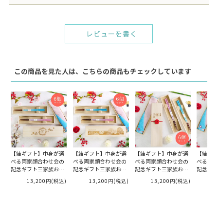
レビューを書く
この商品を見た人は、こちらの商品もチェックしています
【結ギフト】中身が選
【結ギフト】中身が選
【結ギフト】中身が選
【結ギフ
べる両家顔合わせ会の
べる両家顔合わせ会の
べる両家顔合わせ会の
べる両家
記念ギフト三家族お揃
記念ギフト三家族お揃
記念ギフト三家族お揃
記念ギフ
い「名入れ桐箱／桜」
い「名入れ桐箱／ジュ
い「名入れ桐箱／寿」
い「名入
13,200円
(税込)
13,200円
(税込)
13,200円
(税込)
1
6個入り
リア」6個入り
6個入り
ムク」6