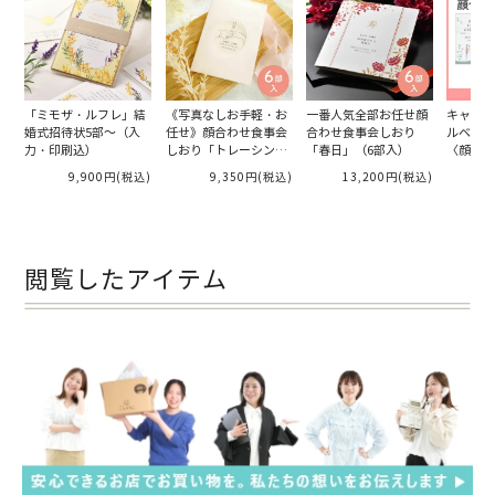
「ミモザ・ルフレ」結
《写真なしお手軽・お
一番人気全部お任せ顔
キャンバ
婚式招待状5部～（入
任せ》顔合わせ食事会
合わせ食事会しおり
ルベで印
力・印刷込）
しおり「トレーシング
「春日」（6部入）
〈顔合わ
オーバル」（6部入）
綴じカラ
9,900円
(税込)
9,350円
(税込)
13,200円
(税込)
／A5冊
閲覧したアイテム