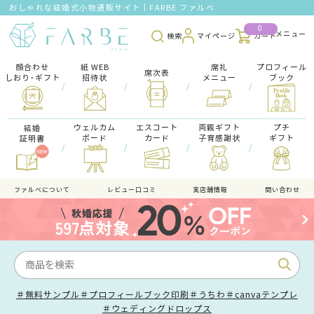
おしゃれな結婚式小物通販サイト｜FARBE ファルベ
0
検索
マイページ
カート
顔合わせ
紙 WEB
席礼
プロフィール
席次表
しおり･ギフト
招待状
メニュー
ブック
/
/
/
/
ウェルカム
エスコート
両親ギフト
プチ
結婚
ボード
カード
子育感謝状
ギフト
証明書
/
/
/
/
ファルべについて
レビュー口コミ
実店舗情報
問い合わせ
＃無料サンプル
＃プロフィールブック印刷
＃うちわ
＃canvaテンプレ
＃ウェディングドロップス