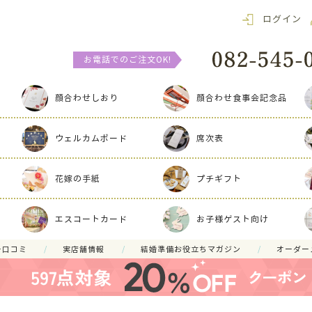
ログイン
お電話でのご注文OK!
顔合わせしおり
顔合わせ食事会記念品
ウェルカムボード
席次表
花嫁の手紙
プチギフト
エスコートカード
お子様ゲスト向け
ー口コミ
実店舗情報
結婚準備お役立ちマガジン
オーダー