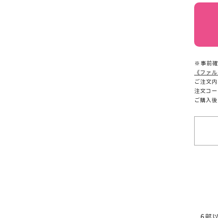
※事前確
《ファル
ご注文内
注文コー
ご購入後
6部