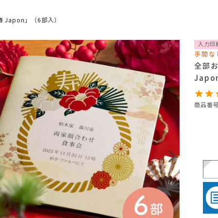
Japon」（6部入）
入力印
手間な
全部
Jap
商品番