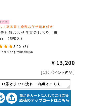
刷付き
し！高品質！全部お任せ印刷付き
お任せ顔合わせ食事会しおり「椿
on」（6部入）
5.00
（
5
）
号
od-s-eng-tsubakijpn
¥
13,200
[
120
ポイント進呈 ]