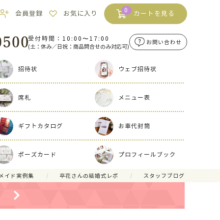
0
会員登録
お気に入り
カートを見る
受付時間：10:00〜17:00
お問い合わせ
(土：休み／日祝：商品問合せのみ対応可)
招待状
ウェブ招待状
席札
メニュー表
ギフトカタログ
お車代封筒
ポーズカード
プロフィールブック
メイド実例集
卒花さんの結婚式レポ
スタッフブログ