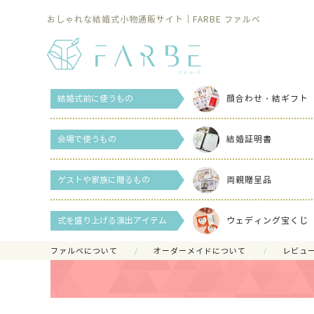
おしゃれな結婚式小物通販サイト｜FARBE ファルベ
結婚式前に使うもの
顔合わせ・結ギフト
会場で使うもの
結婚証明書
ゲストや家族に贈るもの
両親贈呈品
式を盛り上げる演出アイテム
ウェディング宝くじ
ファルべについて
オーダーメイドについて
レビュ