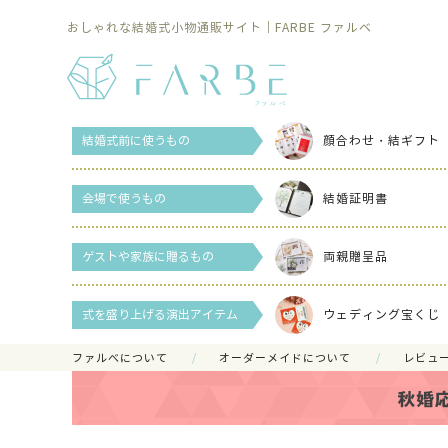
おしゃれな結婚式小物通販サイト｜FARBE ファルベ
結婚式前に使うもの
顔合わせ・結ギフト
会場で使うもの
結婚証明書
ゲストや家族に贈るもの
両親贈呈品
式を盛り上げる演出アイテム
ウェディング宝くじ
ファルべについて
オーダーメイドについて
レビュ