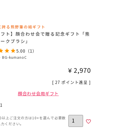
に誇る熊野筆の結ギフト
ギフト】顔合わせ会で贈る記念ギフト「熊
チークブラシ」
5.00
（
1
）
号
BG-kumanoC
¥
2,970
[
27
ポイント進呈 ]
顔合わせ会用ギフト
1