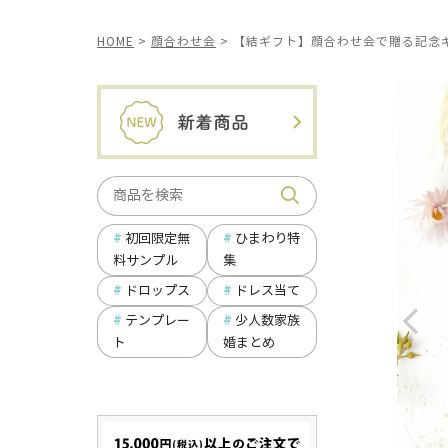
HOME
顔合わせ会
【結ギフト】顔合わせ会で贈る記念
ひまわり特
初回限定無
集
料サンプル
ドロップス
ドレス当て
テンプレー
少人数家族
ト
婚まとめ