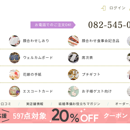
ログイン
お電話でのご注文OK!
顔合わせしおり
顔合わせ食事会記念品
ウェルカムボード
席次表
花嫁の手紙
プチギフト
エスコートカード
お子様ゲスト向け
ー口コミ
実店舗情報
結婚準備お役立ちマガジン
オーダー