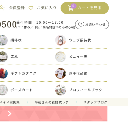
0
会員登録
お気に入り
カートを見る
受付時間：10:00〜17:00
お問い合わせ
(土：休み／日祝：商品問合せのみ対応可)
招待状
ウェブ招待状
席札
メニュー表
ギフトカタログ
お車代封筒
ポーズカード
プロフィールブック
メイド実例集
卒花さんの結婚式レポ
スタッフブログ