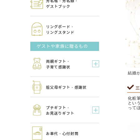
芳名帳・芳名録・
ゲストブック
リングボード・
リングスタンド
ゲストや家族に贈るもの
両親ギフト・
子育て感謝状
結婚
祖父母ギフト・感謝状
三
化粧
とい
って
プチギフト・
お見送りギフト
お車代・心付封筒