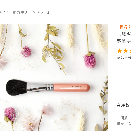
ギフト「熊野筆チークブラシ」
世界
【結
野筆
商品番
在庫数