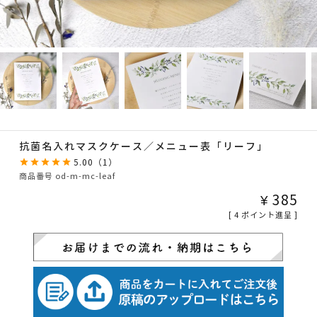
抗菌名入れマスクケース／メニュー表「リーフ」
5.00
（
1
）
商品番号
od-m-mc-leaf
¥
385
[
4
ポイント進呈 ]