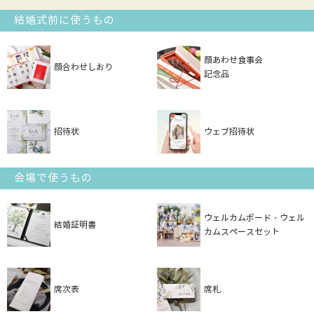
結婚式前に使うもの
顔あわせ食事会
顔合わせしおり
記念品
招待状
ウェブ招待状
会場で使うもの
ウェルカムボード・ウェル
結婚証明書
カムスペースセット
席次表
席札