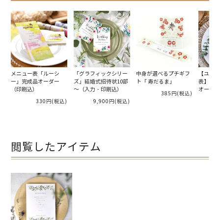
メニュー表「ルーシ
「グラフィックシリー
中身が選べるプチギフ
【ユニー
ー」完成品オーダー
ズ」結婚式招待状10部
ト「 寿だるま」
表】「切
（印刷込）
～（入力・印刷込）
オーダー
385円
(税込)
330円
(税込)
9,900円
(税込)
閲覧したアイテム