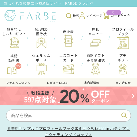
おしゃれな結婚式小物通販サイト｜FARBE ファルベ
0
検索
マイページ
カート
顔合わせ
紙 WEB
席礼
プロフィール
席次表
しおり･ギフト
招待状
メニュー
ブック
/
/
/
/
ウェルカム
エスコート
両親ギフト
プチ
結婚
ボード
カード
子育感謝状
ギフト
証明書
/
/
/
/
ファルべについて
レビュー口コミ
実店舗情報
問い合わせ
＃無料サンプル
＃プロフィールブック印刷
＃うちわ
＃canvaテンプレ
＃ウェディングドロップス