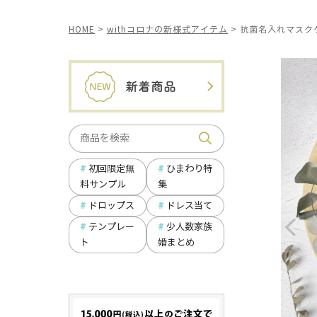
HOME
withコロナの新様式アイテム
抗菌名入れマスク
ひまわり特
初回限定無
集
料サンプル
ドロップス
ドレス当て
テンプレー
少人数家族
ト
婚まとめ