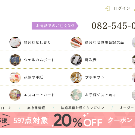
ログイン
お電話でのご注文OK!
顔合わせしおり
顔合わせ食事会記念品
ウェルカムボード
席次表
花嫁の手紙
プチギフト
エスコートカード
お子様ゲスト向け
ー口コミ
実店舗情報
結婚準備お役立ちマガジン
オーダー