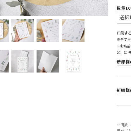
数量1
印刷す
※全て半
※お名前
ど）は 
新郎様
新婦様