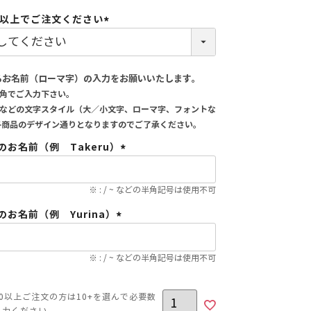
0以上でご注文ください
(必
須)
るお名前（ローマ字）の入力をお願いいたします。
角でご入力下さい。
などの文字スタイル（大／小文字、ローマ字、フォントな
各商品のデザイン通りとなりますのでご了承ください。
のお名前（例 Takeru）
(必
須)
※ : / ~ などの半角記号は使用不可
のお名前（例 Yurina）
(必
須)
※ : / ~ などの半角記号は使用不可