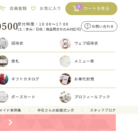
0
会員登録
お気に入り
カートを見る
受付時間：10:00〜17:00
お問い合わせ
(土：休み／日祝：商品問合せのみ対応可)
招待状
ウェブ招待状
席札
メニュー表
ギフトカタログ
お車代封筒
ポーズカード
プロフィールブック
メイド実例集
卒花さんの結婚式レポ
スタッフブログ