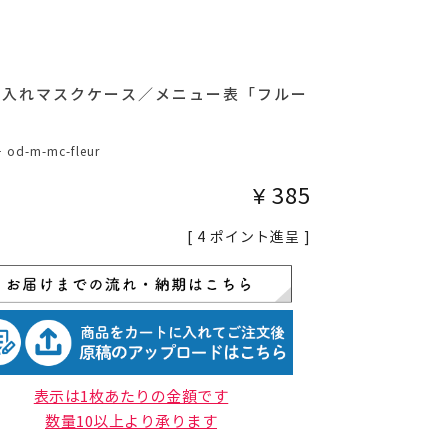
名入れマスクケース／メニュー表「フルー
号
od-m-mc-fleur
¥
385
[
4
ポイント進呈 ]
表示は1枚あたりの金額です
数量10以上より承ります