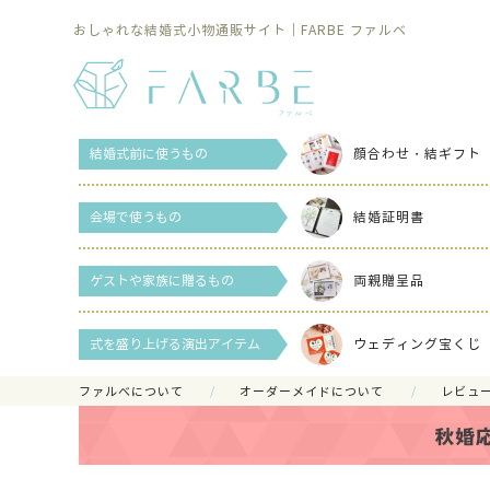
おしゃれな結婚式小物通販サイト｜FARBE ファルベ
結婚式前に使うもの
顔合わせ・結ギフト
会場で使うもの
結婚証明書
ゲストや家族に贈るもの
両親贈呈品
式を盛り上げる演出アイテム
ウェディング宝くじ
ファルべについて
オーダーメイドについて
レビュ