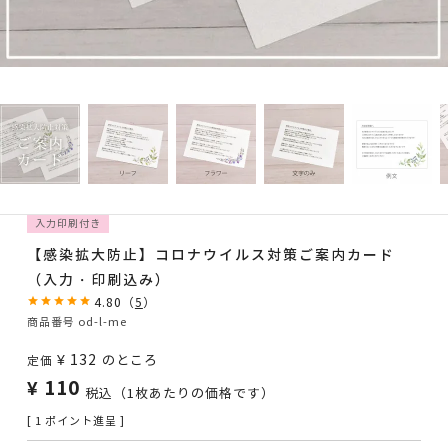
入力印刷付き
【感染拡大防止】コロナウイルス対策ご案内カード
（入力・印刷込み）
4.80
（
5
）
商品番号
od-l-me
¥
132
のところ
定価
¥
110
税込
（1枚あたりの価格です）
[
1
ポイント進呈 ]