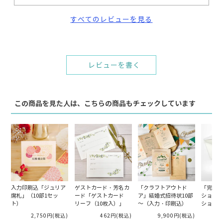
すべてのレビューを見る
レビューを書く
この商品を見た人は、こちらの商品もチェックしています
入力印刷込「ジュリア
ゲストカード・芳名カ
「クラフトアウトド
「完成品
席札」（10部1セッ
ード「ゲストカード
ア」結婚式招待状10部
ション」
ト）
リーフ（10枚入）」
～（入力・印刷込）
ション（
2,750円
(税込)
462円
(税込)
9,900円
(税込)