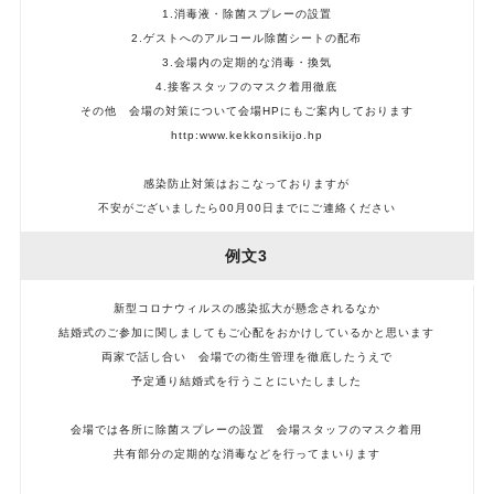
1.消毒液・除菌スプレーの設置
2.ゲストへのアルコール除菌シートの配布
3.会場内の定期的な消毒・換気
4.接客スタッフのマスク着用徹底
その他 会場の対策について会場HPにもご案内しております
http:www.kekkonsikijo.hp
感染防止対策はおこなっておりますが
不安がございましたら00月00日までにご連絡ください
例文3
新型コロナウィルスの感染拡大が懸念されるなか
結婚式のご参加に関しましてもご心配をおかけしているかと思います
両家で話し合い 会場での衛生管理を徹底したうえで
予定通り結婚式を行うことにいたしました
会場では各所に除菌スプレーの設置 会場スタッフのマスク着用
共有部分の定期的な消毒などを行ってまいります