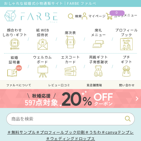
おしゃれな結婚式小物通販サイト｜FARBE ファルベ
0
検索
マイページ
カート
顔合わせ
紙 WEB
席礼
プロフィール
席次表
しおり･ギフト
招待状
メニュー
ブック
/
/
/
/
ウェルカム
エスコート
両親ギフト
プチ
結婚
ボード
カード
子育感謝状
ギフト
証明書
/
/
/
/
ファルべについて
レビュー口コミ
実店舗情報
問い合わせ
＃無料サンプル
＃プロフィールブック印刷
＃うちわ
＃canvaテンプレ
＃ウェディングドロップス