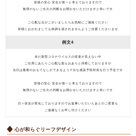
皆様の安心 安全が第一と考えておりますので
無理のないご出欠の判断をお聞かせいただけますと幸いです
ご心配な点がございましたらお気軽にご連絡ください
皆様におかれましても体調を崩されませんようご自愛くださいませ
例文4
未だ新型コロナウイルスの収束が見えない中
ご出席にあたりご心配な面もおありと拝察しておりますが
当日は最善のおもてなしができるよう十分な感染予防対策を行う予定です
皆様の安心 安全が第一と考えておりますので
無理のないご出欠の判断をお聞かせいただけますと幸いです
日々状況が変化しておりますのでお返事いただいたあとのご変更も
ご遠慮なくお申し付けください
心が和らぐリーフデザイン