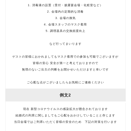
1. 消毒液の設置（受付・披露宴会場・化粧室など）
2. 会場内の定期的な消毒
3. 会場の換気
4. 会場スタッフのマスク着用
5. 調理器具の交換頻度向上
など行ってまいります
ゲストの皆様におかれましてもマスク着用での参加も可能でございますが
皆様の安心 安全が第一と考えておりますので
無理のないご出欠の判断をお聞かせいただけますと幸いです
ご心配な点がございましたらお気軽にご連絡ください
例文2
現在 新型コロナウイルスの感染拡大が懸念されております
結婚式の列席に関しましてもご心配をおかけしていることと存じます
当日会場ではご列席いただく皆様の安全のため 下記の対策を行います