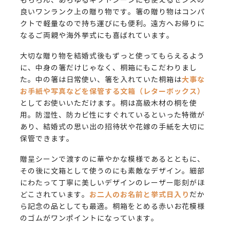
もちろん、あらゆるギフトシーンにも使えるセンスの
良いワンランク上の贈り物です。箸の贈り物はコンパ
クトで軽量なので持ち運びにも便利。遠方へお帰りに
なるご両親や海外挙式にも喜ばれています。
大切な贈り物を結婚式後もずっと使ってもらえるよう
に、中身の箸だけじゃなく、桐箱にもこだわりまし
大事な
た。中の箸は日常使い、箸を入れていた桐箱は
お手紙や写真などを保管する文箱（レターボックス）
としてお使いいただけます。桐は高級木材の桐を使
用。防湿性、防カビ性にすぐれているといった特徴が
あり、結婚式の思い出の招待状や花嫁の手紙を大切に
保管できます。
贈呈シーンで渡すのに華やかな模様であるとともに、
その後に文箱として使うのにも素敵なデザイン。細部
にわたって丁寧に美しいデザインのレーザー彫刻がほ
お二人のお名前と挙式日入り
どこされています。
だか
ら記念の品としても最適。桐箱をとめる赤いお花模様
のゴムがワンポイントになっています。