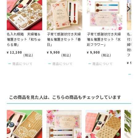
名入れ桐箱 夫婦箸＆
子育て感謝状付き夫婦
子育て感謝状付き夫婦
名入れ
箸置きセット「和ちゅ
箸＆箸置きセット「春
箸＆箸置きセット「水
付きド
らる華」
日」
彩フラワー」
婦箸ギ
祝い・
¥
12,100
¥
9,900
¥
9,900
フト
税込
税込
税込
¥
9,3
商品について
商品について
商品について
商
この商品を見た人は、こちらの商品もチェックしています