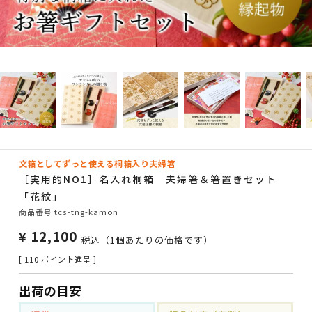
文箱としてずっと使える桐箱入り夫婦箸
［実用的NO1］名入れ桐箱 夫婦箸＆箸置きセット
「花紋」
商品番号
tcs-tng-kamon
¥
12,100
税込
（1個あたりの価格です）
[
110
ポイント進呈 ]
出荷の目安