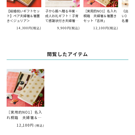
【結婚祝いギフトセッ
子から親へ贈る卒業・
［実用的NO1］名入れ
《出産祝
ト】ペア夫婦箸＆箸置
成人お礼ギフト！子育
桐箱 夫婦箸＆箸置き
い》写真
き＜ジュリア＞
て感謝状付き夫婦箸＆
セット「吉祥」
名書ベビ
箸置きセット「水彩フ
ック／写
14,300円
(税込)
9,900円
(税込)
12,100円
(税込)
1
ラワー」
「アニマ
閲覧したアイテム
［実用的NO1］名入
れ桐箱 夫婦箸＆箸
置きセット「花紋」
12,100円
(税込)