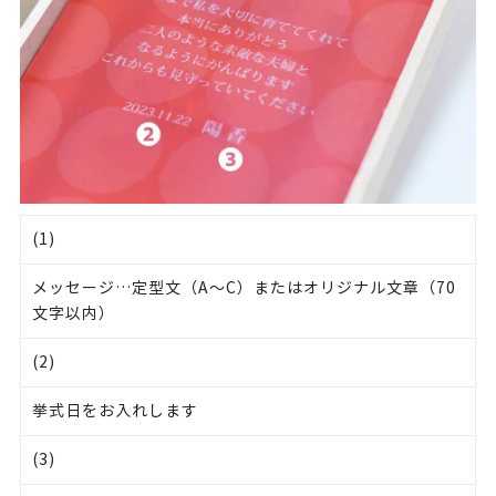
(1)
メッセージ…定型文（A～C）またはオリジナル文章（70
文字以内）
(2)
挙式日をお入れします
(3)