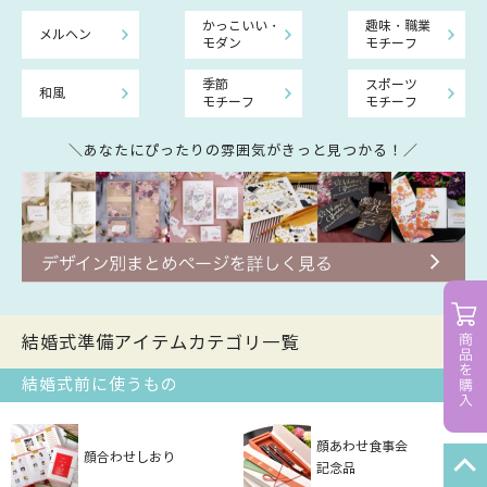
かっこいい・
趣味・職業
メルヘン
モダン
モチーフ
季節
スポーツ
和風
モチーフ
モチーフ
＼あなたにぴったりの雰囲気がきっと見つかる！／
結婚式準備アイテムカテゴリ一覧
結婚式前に使うもの
顔あわせ食事会
顔合わせしおり
記念品