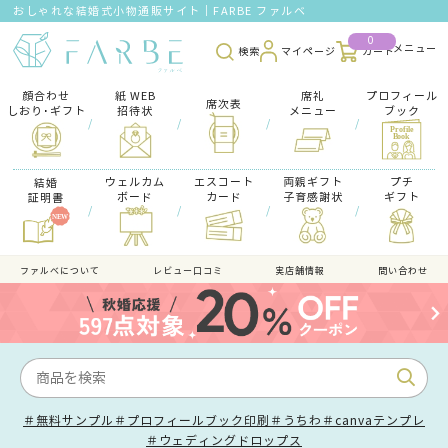
おしゃれな結婚式小物通販サイト｜FARBE ファルベ
0
検索
マイページ
カート
顔合わせ
紙 WEB
席礼
プロフィール
席次表
しおり･ギフト
招待状
メニュー
ブック
/
/
/
/
ウェルカム
エスコート
両親ギフト
プチ
結婚
ボード
カード
子育感謝状
ギフト
証明書
/
/
/
/
ファルべについて
レビュー口コミ
実店舗情報
問い合わせ
＃無料サンプル
＃プロフィールブック印刷
＃うちわ
＃canvaテンプレ
＃ウェディングドロップス