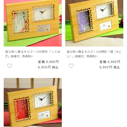
祖父母へ贈るオルゴール付時計「ことほ
祖父母へ贈るオルゴール付時計「縁（えに
ぎ」結婚式／長寿祝い
し）」結婚式／長寿祝い
定価
9,900
定価
9,900
6,930
6,930
税込
税込