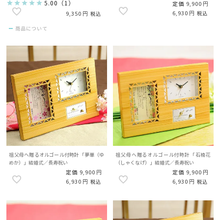
へプレゼント
5.00
（
1
）
定価
9,900
6,930
9,350
税込
税込
商品について
祖父母へ贈るオルゴール付時計「夢華（ゆ
祖父母へ贈るオルゴール付時計「石楠花
めか）」結婚式／長寿祝い
（しゃくなげ）」結婚式／長寿祝い
定価
9,900
定価
9,900
6,930
6,930
税込
税込