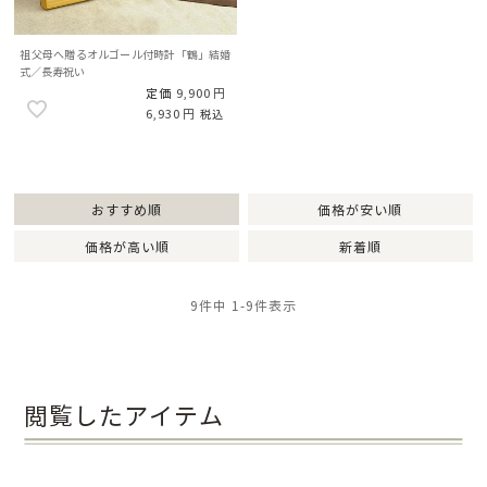
祖父母へ贈るオルゴール付時計「鶴」結婚
式／長寿祝い
定価
9,900
6,930
税込
おすすめ順
価格が安い順
価格が高い順
新着順
9
件中
1
-
9
件表示
閲覧したアイテム