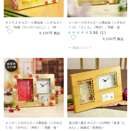
サンクスオルゴール黄金桜（こがねざく
メッセージ付オルゴール黄金桜（こがねざ
ら）「橙縁（だいだいえにし）」（時計）
くら）「さくら」（時計）／両親・祖父母
／両親・祖父母へのプレゼント
へのプレゼント
5.00
（
1
）
9,350
税込
9,350
税込
商品について
メッセージ付オルゴール黄金桜（こがねざ
祖父母へ贈るオルゴール付時計「紫音（し
くら）「みやび」（時計） ／両親・祖父母
おん）」結婚式／長寿祝い