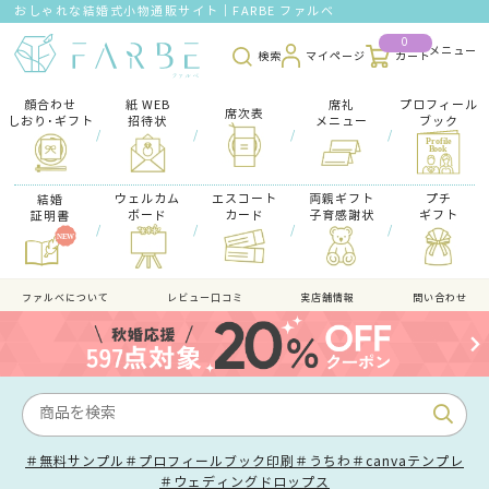
おしゃれな結婚式小物通販サイト｜FARBE ファルベ
0
検索
マイページ
カート
顔合わせ
紙 WEB
席礼
プロフィール
席次表
しおり･ギフト
招待状
メニュー
ブック
/
/
/
/
ウェルカム
エスコート
両親ギフト
プチ
結婚
ボード
カード
子育感謝状
ギフト
証明書
/
/
/
/
ファルべについて
レビュー口コミ
実店舗情報
問い合わせ
＃無料サンプル
＃プロフィールブック印刷
＃うちわ
＃canvaテンプレ
＃ウェディングドロップス