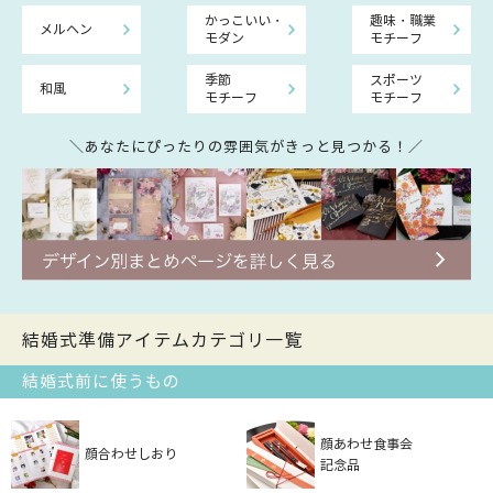
かっこいい・
趣味・職業
メルヘン
モダン
モチーフ
季節
スポーツ
和風
モチーフ
モチーフ
＼あなたにぴったりの雰囲気がきっと見つかる！／
結婚式準備アイテムカテゴリ一覧
結婚式前に使うもの
顔あわせ食事会
顔合わせしおり
記念品