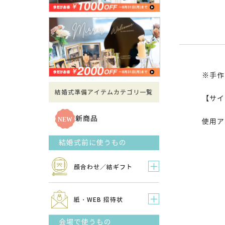
※手作
結婚式準備アイテムカテゴリ一覧
【サイ
新商品
使用アイ
結婚式前に使うもの
顔合わせ／結ギフト
紙・WEB 招待状
会場で使うもの