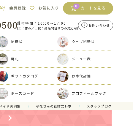
0
会員登録
お気に入り
カートを見る
受付時間：10:00〜17:00
お問い合わせ
(土：休み／日祝：商品問合せのみ対応可)
招待状
ウェブ招待状
席札
メニュー表
ギフトカタログ
お車代封筒
ポーズカード
プロフィールブック
メイド実例集
卒花さんの結婚式レポ
スタッフブログ