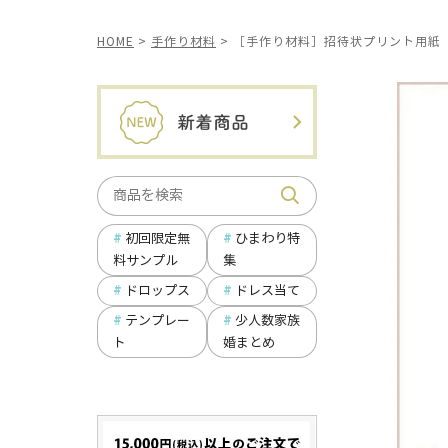
HOME
手作り材料
［手作り材料］招待状プリント用紙
ひまわり特
初回限定無
集
料サンプル
ドロップス
ドレス当て
テンプレー
少人数家族
ト
婚まとめ