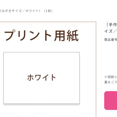
（はがきサイズ／ホワイト）（1枚）
［手
イズ
商品番