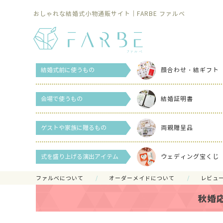
おしゃれな結婚式小物通販サイト｜FARBE ファルベ
結婚式前に使うもの
顔合わせ・結ギフト
会場で使うもの
結婚証明書
ゲストや家族に贈るもの
両親贈呈品
式を盛り上げる演出アイテム
ウェディング宝くじ
ファルべについて
オーダーメイドについて
レビュ