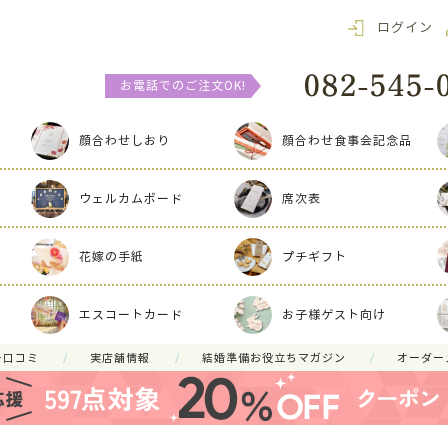
ログイン
お電話でのご注文OK!
顔合わせしおり
顔合わせ食事会記念品
ウェルカムボード
席次表
花嫁の手紙
プチギフト
エスコートカード
お子様ゲスト向け
ー口コミ
実店舗情報
結婚準備お役立ちマガジン
オーダー