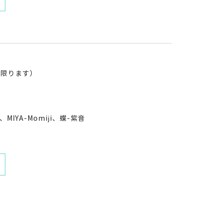
に限ります）
MIYA-Momiji、蝶-紫音