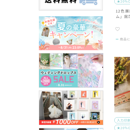
★20％
12色
ム」席
完成品
商品
入力印
★20％