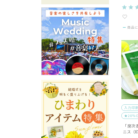
商品
入力印
★20％
「席次
ニス（