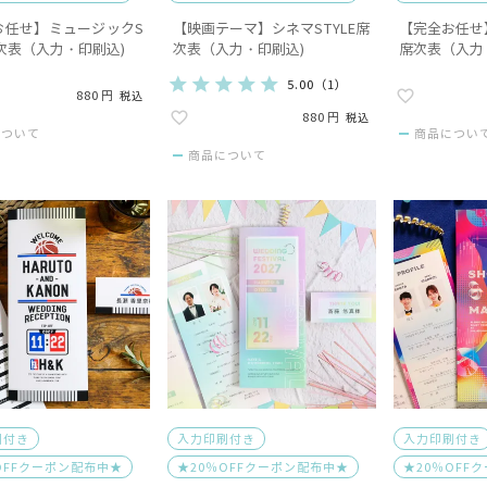
お任せ】ミュージックS
【映画テーマ】シネマSTYLE席
【完全お任せ】
席次表（入力・印刷込)
次表（入力・印刷込)
席次表（入力
5.00
（
1
）
880
税込
880
税込
について
商品につい
商品について
刷付き
入力印刷付き
入力印刷付き
OFFクーポン配布中★
★20％OFFクーポン配布中★
★20％OFF