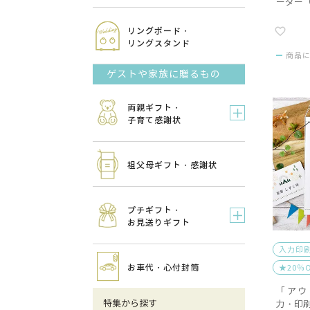
ーダー
リングボード・
リングスタンド
商品
ゲストや家族に贈るもの
両親ギフト・
子育て感謝状
祖父母ギフト・感謝状
プチギフト・
お見送りギフト
入力印
お車代・心付封筒
★20％
「アウ
特集から探す
力・印