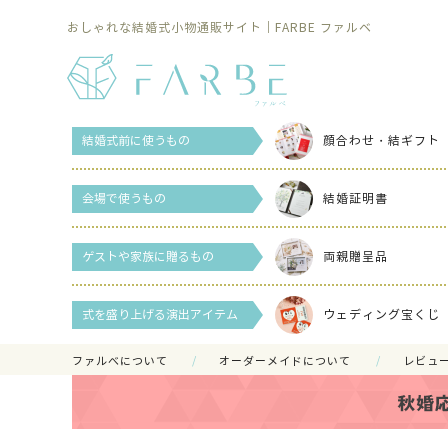
おしゃれな結婚式小物通販サイト｜FARBE ファルベ
結婚式前に使うもの
顔合わせ・結ギフト
会場で使うもの
結婚証明書
ゲストや家族に贈るもの
両親贈呈品
式を盛り上げる演出アイテム
ウェディング宝くじ
ファルべについて
オーダーメイドについて
レビュ