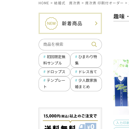
HOME
結婚式 席次表
席次表 印刷付オーダー
趣味
ひまわり特
初回限定無
集
料サンプル
ドロップス
ドレス当て
テンプレー
少人数家族
ト
婚まとめ
入力印