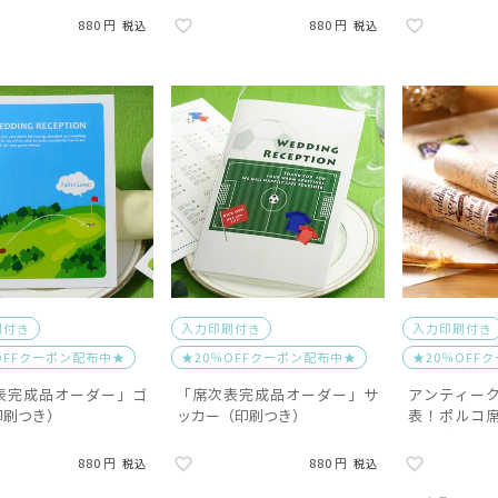
880
880
税込
税込
刷付き
入力印刷付き
入力印刷付き
OFFクーポン配布中★
★20％OFFクーポン配布中★
★20％OFF
表完成品オーダー」ゴ
「席次表完成品オーダー」サ
アンティー
印刷つき）
ッカー（印刷つき）
表！ポルコ
ダー（入力印
880
880
税込
税込