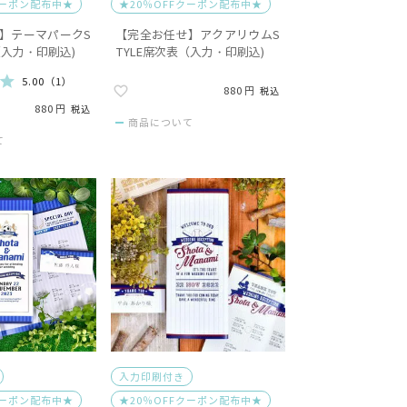
クーポン配布中★
★20％OFFクーポン配布中★
】テーマパークS
【完全お任せ】アクアリウムS
（入力・印刷込)
TYLE席次表（入力・印刷込)
5.00
（
1
）
880
税込
880
税込
商品について
て
入力印刷付き
クーポン配布中★
★20％OFFクーポン配布中★