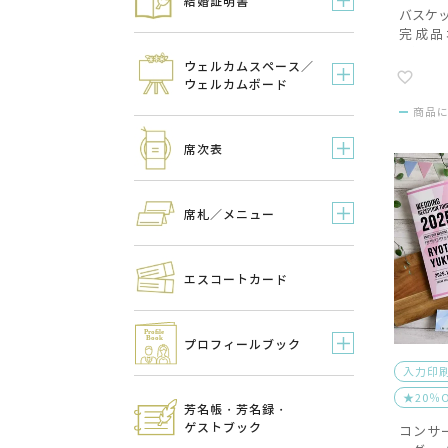
結婚証明書
バスケッ
完成品
込）
ウェルカムスペース／
ウェルカムボード
商品
席次表
席札／メニュー
エスコートカード
プロフィールブック
入力印
★20％
芳名帳・芳名録・
ゲストブック
コンサ