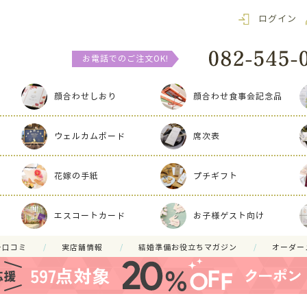
ログイン
お電話でのご注文OK!
顔合わせしおり
顔合わせ食事会記念品
ウェルカムボード
席次表
花嫁の手紙
プチギフト
エスコートカード
お子様ゲスト向け
ー口コミ
実店舗情報
結婚準備お役立ちマガジン
オーダー