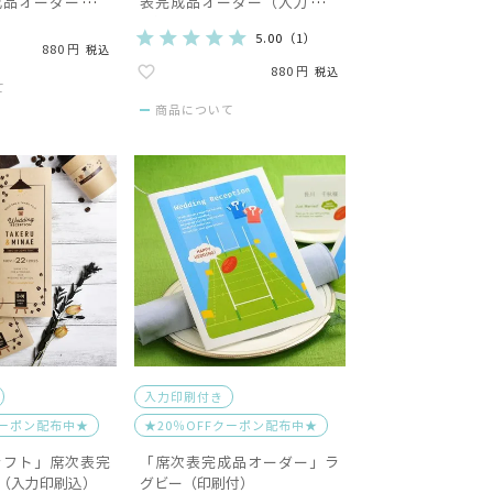
成品オーダー（入
表完成品オーダー（入力印刷
込）
5.00
（
1
）
880
税込
880
税込
て
商品について
入力印刷付き
クーポン配布中★
★20％OFFクーポン配布中★
ラフト」席次表完
「席次表完成品オーダー」ラ
（入力印刷込）
グビー（印刷付）