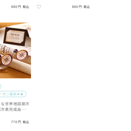
880
880
税込
税込
クーポン配布中★
クな世界地図席次
席次表完成品オー
刷込）
770
税込