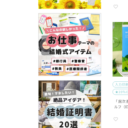
入力印
★20％
「席次
ルフ（