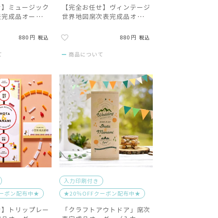
せ】ミュージック
【完全お任せ】ヴィンテージ
表完成品オーダー
世界地図席次表完成品オーダ
）
ー（入力印刷込）
880
880
税込
税込
て
商品について
入力印刷付き
クーポン配布中★
★20％OFFクーポン配布中★
せ】トリップレー
「クラフトアウトドア」席次