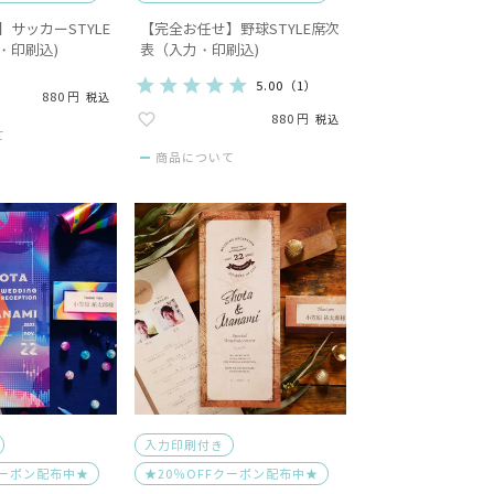
サッカーSTYLE
【完全お任せ】野球STYLE席次
・印刷込)
表（入力・印刷込)
5.00
（
1
）
880
税込
880
税込
て
商品について
入力印刷付き
クーポン配布中★
★20％OFFクーポン配布中★