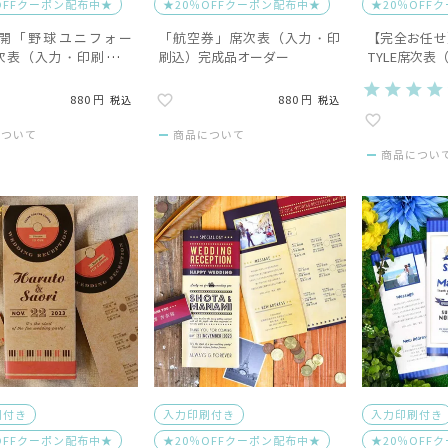
OFFクーポン配布中★
★20％OFFクーポン配布中★
★20％OFF
展開「野球ユニフォー
「航空券」席次表（入力・印
【完全お任せ
次表（入力・印刷込）
刷込）完成品オーダー
TYLE席次表
オーダー
880
880
税込
税込
について
商品について
商品につい
刷付き
入力印刷付き
入力印刷付き
OFFクーポン配布中★
★20％OFFクーポン配布中★
★20％OFF