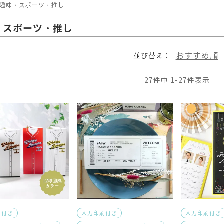
趣味・スポーツ・推し
・スポーツ・推し
おすすめ順
並び替え
27
件中
1
-
27
件表示
刷付き
入力印刷付き
入力印刷付き