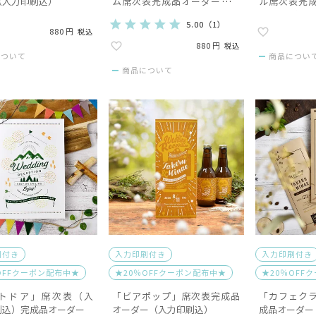
（入力印刷込）
ム席次表完成品オーダー（入
ル席次表完
力印刷込）
力印刷込）
5.00
（
1
）
880
税込
880
税込
について
商品につい
商品について
刷付き
入力印刷付き
入力印刷付き
OFFクーポン配布中★
★20％OFFクーポン配布中★
★20％OFF
トドア」席次表（入
「ビアポップ」席次表完成品
「カフェク
刷込）完成品オーダー
オーダー（入力印刷込）
成品オーダー