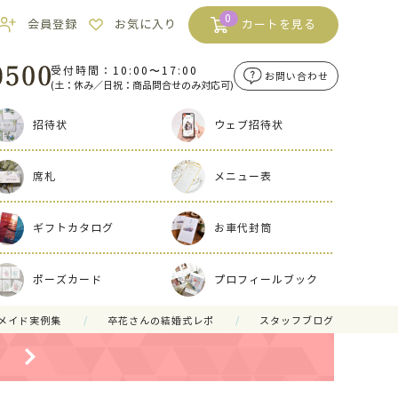
0
会員登録
お気に入り
カートを見る
受付時間：10:00〜17:00
お問い合わせ
(土：休み／日祝：商品問合せのみ対応可)
招待状
ウェブ招待状
席札
メニュー表
ギフトカタログ
お車代封筒
ポーズカード
プロフィールブック
メイド実例集
卒花さんの結婚式レポ
スタッフブログ