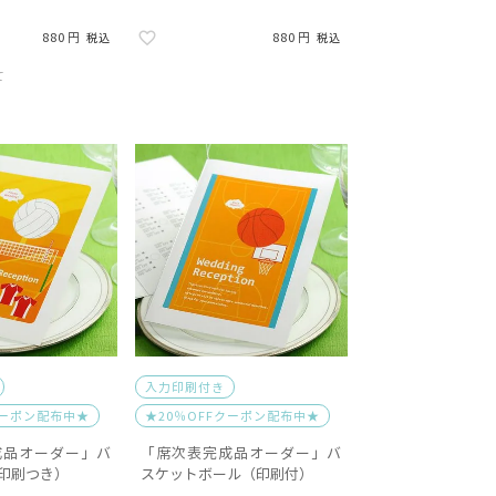
880
880
税込
税込
て
入力印刷付き
クーポン配布中★
★20％OFFクーポン配布中★
成品オーダー」バ
「席次表完成品オーダー」バ
印刷つき）
スケットボール（印刷付）