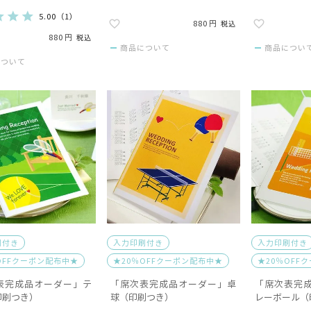
5.00
（
1
）
880
税込
880
税込
商品について
商品につい
について
刷付き
入力印刷付き
入力印刷付き
OFFクーポン配布中★
★20％OFFクーポン配布中★
★20％OFF
表完成品オーダー」テ
「席次表完成品オーダー」卓
「席次表完
印刷つき）
球（印刷つき）
レーボール（