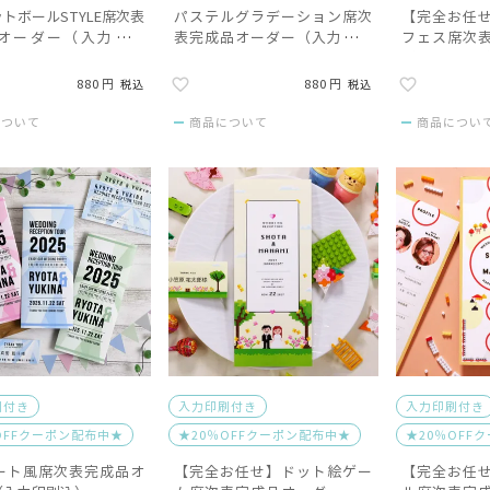
トボールSTYLE席次表
パステルグラデーション席次
【完全お任
オーダー（入力印刷
表完成品オーダー（入力印刷
フェス席次
込）
（入力印刷込
880
880
税込
税込
について
商品について
商品につい
刷付き
入力印刷付き
入力印刷付き
OFFクーポン配布中★
★20％OFFクーポン配布中★
★20％OFF
ート風席次表完成品オ
【完全お任せ】ドット絵ゲー
【完全お任