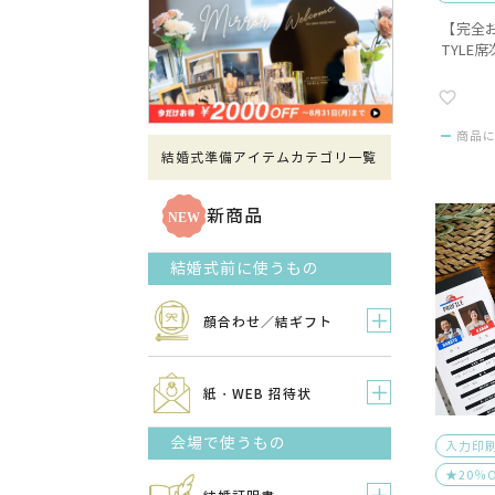
【完全
TYLE
商品
結婚式準備アイテムカテゴリ一覧
新商品
結婚式前に使うもの
顔合わせ／結ギフト
紙・WEB 招待状
会場で使うもの
入力印
★20％