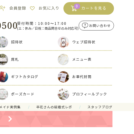
0
会員登録
お気に入り
カートを見る
受付時間：10:00〜17:00
お問い合わせ
(土：休み／日祝：商品問合せのみ対応可)
招待状
ウェブ招待状
席札
メニュー表
ギフトカタログ
お車代封筒
ポーズカード
プロフィールブック
メイド実例集
卒花さんの結婚式レポ
スタッフブログ