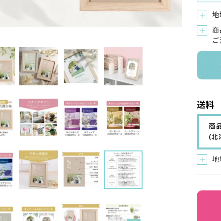
地
＋
商
＋
ご
送料
商品
(
地
＋