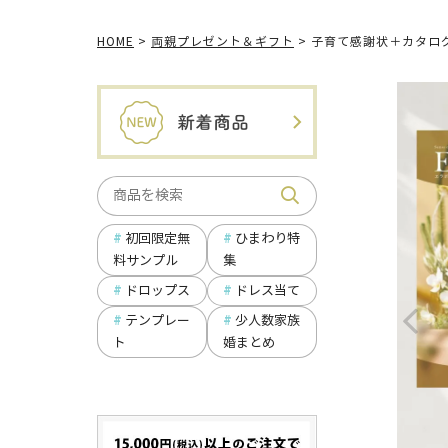
HOME
両親プレゼント＆ギフト
子育て感謝状＋カタロ
ひまわり特
初回限定無
集
料サンプル
ドロップス
ドレス当て
テンプレー
少人数家族
ト
婚まとめ