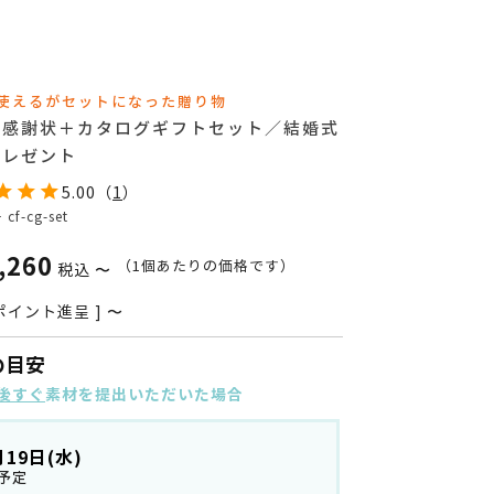
使えるがセットになった贈り物
て感謝状＋カタログギフトセット／結婚式
プレゼント
5.00
（
1
）
号
cf-cg-set
,260
（1個あたりの価格です）
税込
〜
ポイント進呈 ]
〜
の目安
後すぐ
素材を提出いただいた場合
月19日(水)
予定