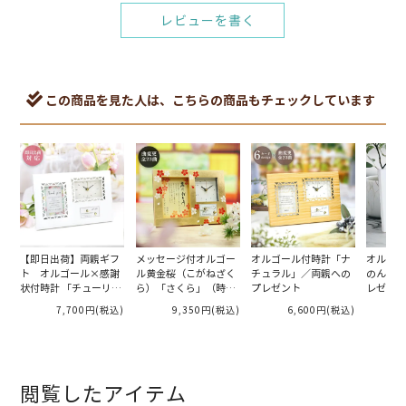
レビューを書く
この商品を見た人は、こちらの商品もチェックしています
【即日出荷】両親ギフ
メッセージ付オルゴー
オルゴール付時計「ナ
オルゴー
ト オルゴール×感謝
ル黄金桜（こがねざく
チュラル」／両親への
のん桜」
状付時計 「チューリッ
ら）「さくら」（時
プレゼント
レゼント
プ」
計）／両親・祖父母へ
7,700円
(税込)
9,350円
(税込)
6,600円
(税込)
のプレゼント
閲覧したアイテム