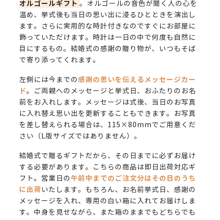
オルゴールギフト
。オルゴールの音色が聞く人の心を
温め、挙式後も当日の思い出に浸るひとときを演出し
ます。さらに実用的な時計付きなのですぐにお部屋に
飾っていただけます。時計は一日の中で何度も自然に
目にするもの。結婚式の感謝の贈り物が、いつもそば
で寄り添ってくれます。
感謝の思いを伝えるメッセージカー
左側には今までの
ド
。ご両親へのメッセージと挙式日、おふたりのお名
前をお入れします。メッセージは式後、当日のお写真
に入れ替え思い出を更新することもできます。お写真
を差し替えられる場合は、115×80mmでご用意くだ
さい（L版サイズではありません）。
結婚式で贈るギフトだから、その日までに必ずお届け
する必要があります。こちらの商品は即日出荷対応ギ
午前中までのご注文分はその日のうち
フト。営業日の
に出荷
いたします。もちろん、お名前挙式日、感謝の
メッセージを入れ、専用の白い箱に入れてお届けしま
す。中身を見せながら、また箱のままでもどちらでも