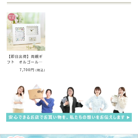
【即日出荷】両親ギ
フト オルゴール×
感謝状付時計 「ナチ
7,700円
(税込)
ュラルフラワー」