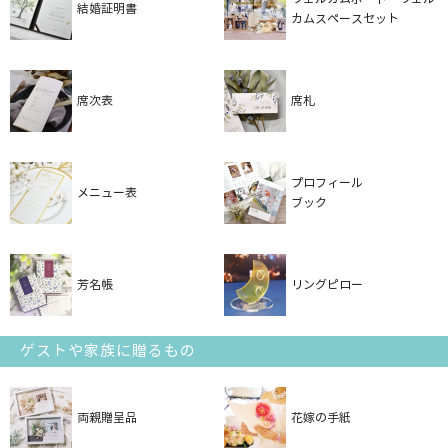
結婚証明書
カムスペースセット
席次表
席札
プロフィール
メニュー表
ブック
芳名帳
リングピロー
ゲストや家族に贈るもの
両親贈呈品
花嫁の手紙