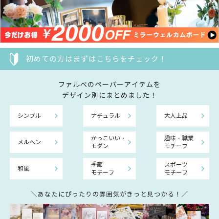
初めての方はまずはこちらをチェック！
ファルべのペーパーアイテムを
デザイン別にまとめました！
シンプル
ナチュラル
大人上品
かっこいい・
趣味・職業
メルヘン
モダン
モチーフ
季節
スポーツ
和風
モチーフ
モチーフ
＼あなたにぴったりの雰囲気がきっと見つかる！／