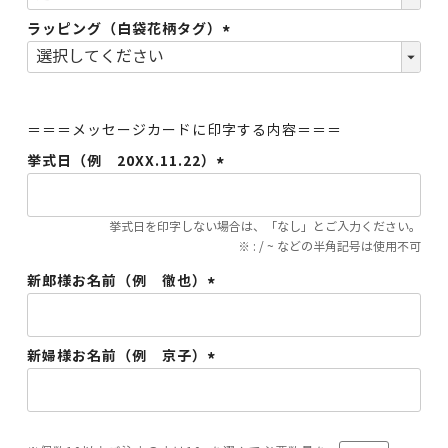
須)
ラッピング（白袋花柄タグ）
(必
須)
＝＝＝メッセージカードに印字する内容＝＝＝
挙式日（例 20XX.11.22）
(必
須)
挙式日を印字しない場合は、「なし」とご入力ください。
※ : / ~ などの半角記号は使用不可
新郎様お名前（例 徹也）
(必
須)
新婦様お名前（例 京子）
(必
須)