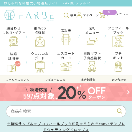
おしゃれな結婚式小物通販サイト｜FARBE ファルベ
0
検索
マイページ
カート
顔合わせ
紙 WEB
席礼
プロフィール
席次表
しおり･ギフト
招待状
メニュー
ブック
/
/
/
/
ウェルカム
エスコート
両親ギフト
プチ
結婚
ボード
カード
子育感謝状
ギフト
証明書
/
/
/
/
ファルべについて
レビュー口コミ
実店舗情報
問い合わせ
＃無料サンプル
＃プロフィールブック印刷
＃うちわ
＃canvaテンプレ
＃ウェディングドロップス