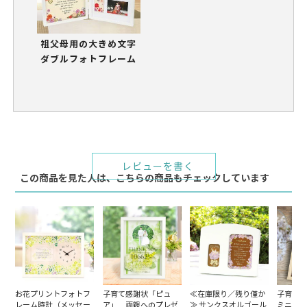
祖父母用の大きめ文字
ダブルフォトフレーム
レビューを書く
この商品を見た人は、こちらの商品もチェックしています
お花プリントフォトフ
子育て感謝状「ピュ
≪在庫限り／残り僅か
子育て感
レーム時計（メッセー
ア」 両親へのプレゼ
≫ サンクスオルゴール
ミニョン