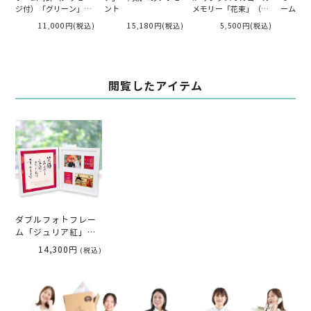
ジ付）「グリーン」｜
ント
メモリー「花束」（フ
ームタイ
ご両親へのプレゼント
ォトフレーム）／両親
11,000円
(税込)
15,180円
(税込)
5,500円
(税込)
1
へのプレゼント
閲覧したアイテム
ダブルフォトフレー
ム「ジュリア紅」／
両親へのプレゼント
14,300円
(税込)