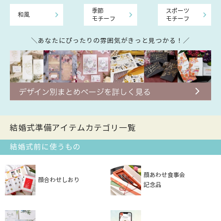
季節
スポーツ
和風
モチーフ
モチーフ
＼あなたにぴったりの雰囲気がきっと見つかる！／
結婚式準備アイテムカテゴリ一覧
結婚式前に使うもの
顔あわせ食事会
顔合わせしおり
記念品