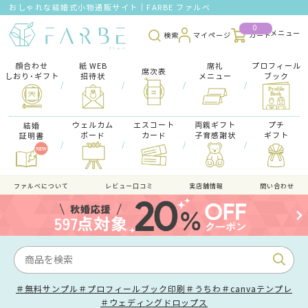
おしゃれな結婚式小物通販サイト｜FARBE ファルベ
0
検索
マイページ
カート
顔合わせ
紙 WEB
席礼
プロフィール
席次表
しおり･ギフト
招待状
メニュー
ブック
/
/
/
/
ウェルカム
エスコート
両親ギフト
プチ
結婚
ボード
カード
子育感謝状
ギフト
証明書
/
/
/
/
ファルべについて
レビュー口コミ
実店舗情報
問い合わせ
＃無料サンプル
＃プロフィールブック印刷
＃うちわ
＃canvaテンプレ
＃ウェディングドロップス